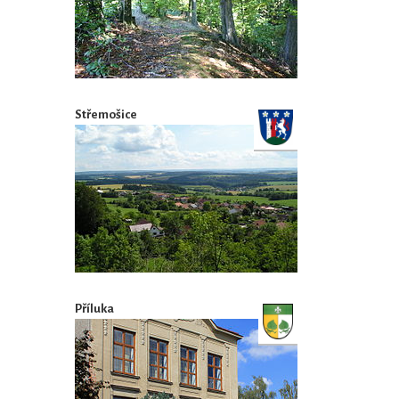
Střemošice
Příluka