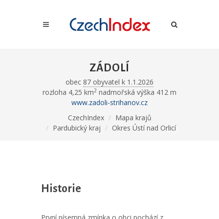
ZÁDOLÍ
obec
87 obyvatel k 1.1.2026
2
rozloha 4,25 km
nadmořská výška 412 m
www.zadoli-strihanov.cz
CzechIndex
Mapa krajů
Pardubický kraj
Okres Ústí nad Orlicí
Historie
První písemná zmínka o obci pochází z