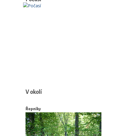
V okolí
Řepníky