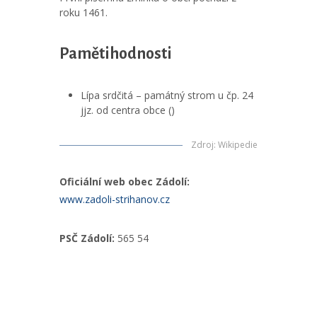
roku 1461.
Pamětihodnosti
Lípa srdčitá – památný strom u čp. 24
jjz. od centra obce ()
Zdroj
:
Wikipedie
Oficiální web obec Zádolí:
www.zadoli-strihanov.cz
PSČ Zádolí:
565 54