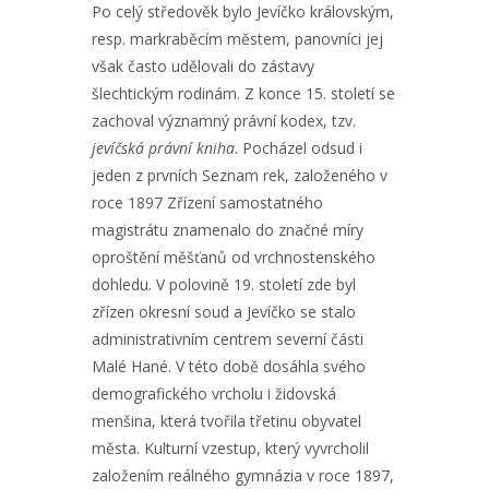
Po celý středověk bylo Jevíčko královským,
resp. markraběcím městem, panovníci jej
však často udělovali do zástavy
šlechtickým rodinám. Z konce 15. století se
zachoval významný právní kodex, tzv.
jevíčská právní kniha
. Pocházel odsud i
jeden z prvních Seznam rek, založeného v
roce 1897 Zřízení samostatného
magistrátu znamenalo do značné míry
oproštění měšťanů od vrchnostenského
dohledu. V polovině 19. století zde byl
zřízen okresní soud a Jevíčko se stalo
administrativním centrem severní části
Malé Hané. V této době dosáhla svého
demografického vrcholu i židovská
menšina, která tvořila třetinu obyvatel
města. Kulturní vzestup, který vyvrcholil
založením reálného gymnázia v roce 1897,