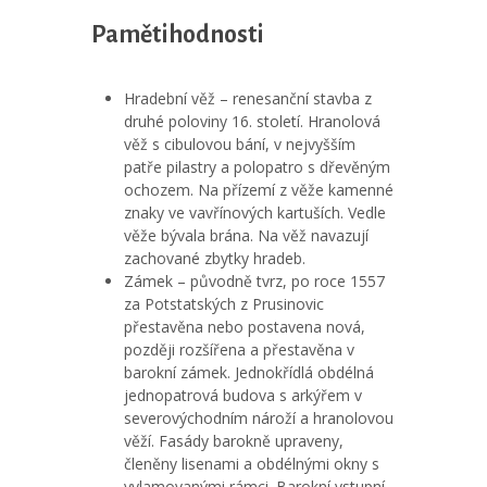
Pamětihodnosti
Hradební věž – renesanční stavba z
druhé poloviny 16. století. Hranolová
věž s cibulovou bání, v nejvyšším
patře pilastry a polopatro s dřevěným
ochozem. Na přízemí z věže kamenné
znaky ve vavřínových kartuších. Vedle
věže bývala brána. Na věž navazují
zachované zbytky hradeb.
Zámek – původně tvrz, po roce 1557
za Potstatských z Prusinovic
přestavěna nebo postavena nová,
později rozšířena a přestavěna v
barokní zámek. Jednokřídlá obdélná
jednopatrová budova s arkýřem v
severovýchodním nároží a hranolovou
věží. Fasády barokně upraveny,
členěny lisenami a obdélnými okny s
vylamovanými rámci. Barokní vstupní