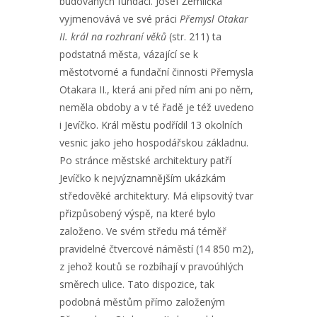
budovaných fundací. Josef Žemlička
vyjmenovává ve své práci
Přemysl Otakar
II. král na rozhraní věků
(str. 211) ta
podstatná města, vázající se k
městotvorné a fundační činnosti Přemysla
Otakara II., která ani před ním ani po něm,
neměla obdoby a v té řadě je též uvedeno
i Jevíčko. Král městu podřídil 13 okolních
vesnic jako jeho hospodářskou základnu.
Po stránce městské architektury patří
Jevíčko k nejvýznamnějším ukázkám
středověké architektury. Má elipsovitý tvar
přizpůsobený výspě, na které bylo
založeno. Ve svém středu má téměř
pravidelné čtvercové náměstí (14 850 m2),
z jehož koutů se rozbíhají v pravoúhlých
směrech ulice. Tato dispozice, tak
podobná městům přímo založeným