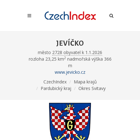
JEVÍČKO
město
2728 obyvatel k 1.1.2026
2
rozloha 23,25 km
nadmořská výška 366
m
www.jevicko.cz
CzechIndex
Mapa krajů
Pardubický kraj
Okres Svitavy