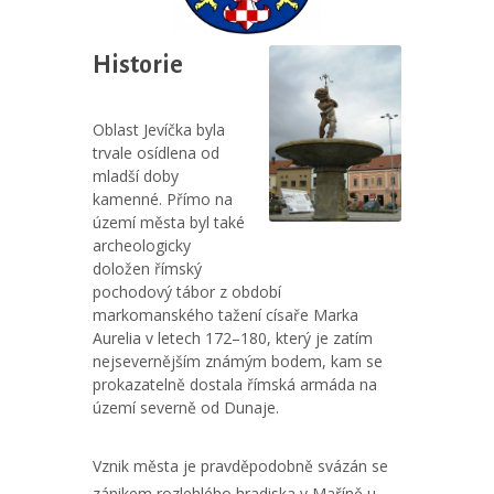
Historie
Oblast Jevíčka byla
trvale osídlena od
mladší doby
kamenné. Přímo na
území města byl také
archeologicky
doložen římský
pochodový tábor z období
markomanského tažení císaře Marka
Aurelia v letech 172–180, který je zatím
nejsevernějším známým bodem, kam se
prokazatelně dostala římská armáda na
území severně od Dunaje.
Vznik města je pravděpodobně svázán se
zánikem rozlehlého hradiska v Maříně u