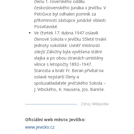
členu 1. roverského oddílu
československého Junáka v Jevíčku. V
Petrůvce byl odhalen pomník za
přítomnosti zástupce junácké oblasti
Posvitavské.
Ve čtvrtek 17. dubna 1947 oslavili
členové Sokola v Jevíčku 55leté trvání
Jednoty sokolské. Uvnitř místnosti
zdejší Záložny byla vyvěšena státní
vlajka a po obou stranách umístěny
věnce s letopočty 1892–1947.
Starosta a bratr Fr. Beran přivítal na
oslavě nejstarší členy a
spoluzakladatele jevíčského Sokola –
J. Vrbického, K. Hausera, Jos. Bareše.
Zdroj
:
Wikipedie
Oficiální web město Jevíčko:
www.jevicko.cz