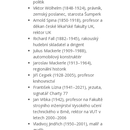
politik
Viktor Wölhelm (1848-1924), právník,
zemský poslanec, starosta Šumperk
Arnold Spina (1850-1918), profesor a
děkan české lékařské fakulty UK,
rektor UK
Richard Fall (1882–1945), rakouský
hudební skladatel a dirigent
Julius Mackerle (1909–1988),
automobilový konstruktér
Jaroslav Mackerle (1913–1964),
regionální historik
Jiří Cejpek (1928-2005), profesor
knihovnictví
František Lízna (1941–2021), jezuita,
signatář Charty 77
Jan Vrbka (1942), profesor na Fakultě
strojního inženýrství Vysokého učení
technického v Brně, rektor na VUT v
letech 2000–2006
Vladivoj Jindřich (1950–2001), malíř a
grafik