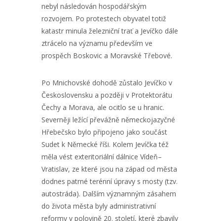
nebyl následován hospodářským
rozvojem. Po protestech obyvatel totiž
katastr minula železniční trať a Jevíčko dále
ztrácelo na významu především ve
prospěch Boskovic a Moravské Třebové.
Po Mnichovské dohodě zůstalo Jevíčko v
Československu a později v Protektorátu
Čechy a Morava, ale ocitlo se u hranic.
Severněji ležící převážně německojazyčné
Hřebečsko bylo připojeno jako součást
Sudet k Německé říši. Kolem Jevíčka též
měla vést exteritoriální dálnice Vídeň–
Vratislav, ze které jsou na západ od města
dodnes patrné terénní úpravy s mosty (tzv.
autostráda). Dalším významným zásahem
do života města byly administrativní
reformy v polovině 20. století, které zbavily