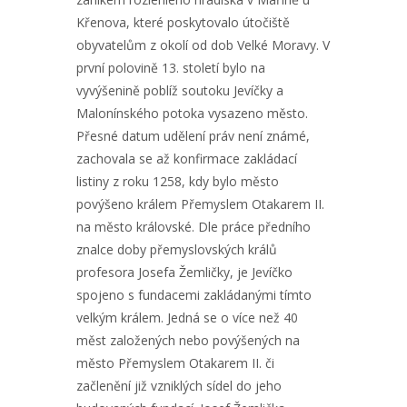
Křenova, které poskytovalo útočiště
obyvatelům z okolí od dob Velké Moravy. V
první polovině 13. století bylo na
vyvýšenině poblíž soutoku Jevíčky a
Malonínského potoka vysazeno město.
Přesné datum udělení práv není známé,
zachovala se až konfirmace zakládací
listiny z roku 1258, kdy bylo město
povýšeno králem Přemyslem Otakarem II.
na město královské. Dle práce předního
znalce doby přemyslovských králů
profesora Josefa Žemličky, je Jevíčko
spojeno s fundacemi zakládanými tímto
velkým králem. Jedná se o více než 40
měst založených nebo povýšených na
město Přemyslem Otakarem II. či
začlenění již vzniklých sídel do jeho