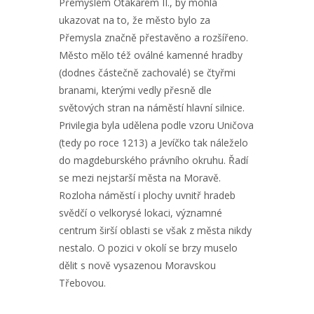
Přemyslem Otakarem II., by mohla
ukazovat na to, že město bylo za
Přemysla značně přestavěno a rozšířeno.
Město mělo též oválné kamenné hradby
(dodnes částečně zachovalé) se čtyřmi
branami, kterými vedly přesně dle
světových stran na náměstí hlavní silnice.
Privilegia byla udělena podle vzoru Uničova
(tedy po roce 1213) a Jevíčko tak náleželo
do magdeburského právního okruhu. Řadí
se mezi nejstarší města na Moravě.
Rozloha náměstí i plochy uvnitř hradeb
svědčí o velkorysé lokaci, významné
centrum širší oblasti se však z města nikdy
nestalo. O pozici v okolí se brzy muselo
dělit s nově vysazenou Moravskou
Třebovou.