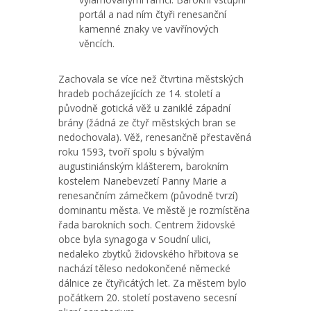
portál a nad ním čtyři renesanční
kamenné znaky ve vavřínových
věncích.
Zachovala se více než čtvrtina městských
hradeb pocházejících ze 14. století a
původně gotická věž u zaniklé západní
brány (žádná ze čtyř městských bran se
nedochovala). Věž, renesančně přestavěná
roku 1593, tvoří spolu s bývalým
augustiniánským klášterem, barokním
kostelem Nanebevzetí Panny Marie a
renesančním zámečkem (původně tvrzí)
dominantu města. Ve městě je rozmístěna
řada barokních soch. Centrem židovské
obce byla synagoga v Soudní ulici,
nedaleko zbytků židovského hřbitova se
nachází těleso nedokončené německé
dálnice ze čtyřicátých let. Za městem bylo
počátkem 20. století postaveno secesní