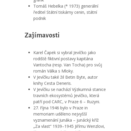
Tomáš Hebelka (* 1973) generální
ředitel Státní tiskárny cenin, státní
podnik
Zajímavosti
Karel Čapek si vybral Jevíčko jako
rodiště fiktivní postavy kapitána
Vantocha (resp. Van Tocha) pro svůj
román Válka s Mloky.
V Jevíčku také žil Betin Byte, autor
knihy Cesta Deneris.
V Jevíčku se nachází Výzkumná stanice
travních ekosystémů Jevíčko, která
patří pod CARC, v Praze 6 – Ruzyni.
27. října 1946 bylo v Praze in
memoriam uděleno nejvyšší
vyznamenání Junáka – junácký kříž
„Za vlast“ 1939–1945 Jiřímu Wenzlovi,