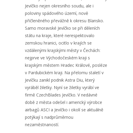
Jevíčko nejen okresního soudu, ale i
poloviny spádového území, nově
přičleněného převážně k okresu Blansko.
Samo moravské Jevíčko se při děleních
státu na kraje, které nerespektovalo
zemskou hranici, ocitlo v krajích se
vzdálenými krajskými městy v Čechách:
nejprve ve Východočeském kraji s
krajským městem Hradec Králové, posléze
v Pardubickém kraji. Na přelomu staletí v
Jevíčku zanikl podnik Astra Diu, který
vyráběl žiletky. Nyní se žiletky vyrábí ve
firmě CzechBlades Jevíčko. V nedávné
době z města odešel i americký výrobce
airbagů ASCI a Jevíčko i okolí se aktuálně
potýkají s nadprůměrnou
nezaměstnaností.