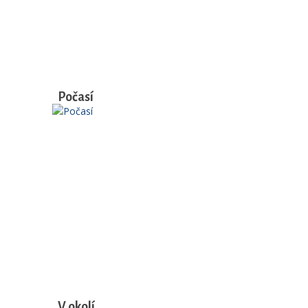
Počasí
V okolí