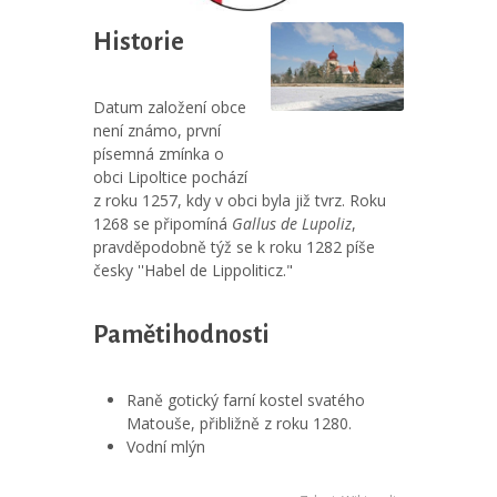
Historie
Datum založení obce
není známo, první
písemná zmínka o
obci Lipoltice pochází
z roku 1257, kdy v obci byla již tvrz. Roku
1268 se připomíná
Gallus de Lupoliz
,
pravděpodobně týž se k roku 1282 píše
česky ''Habel de Lippoliticz."
Pamětihodnosti
Raně gotický farní kostel svatého
Matouše, přibližně z roku 1280.
Vodní mlýn