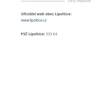
Zdroj
:
Wikipedie
Oficiální web obec Lipoltice:
www.lipoltice.cz
PSČ Lipoltice:
533 64