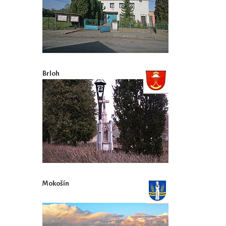
Brloh
Mokošín