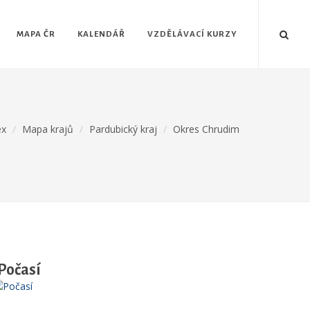
MAPA ČR
KALENDÁŘ
VZDĚLÁVACÍ KURZY
ex
Mapa krajů
Pardubický kraj
Okres Chrudim
Počasí