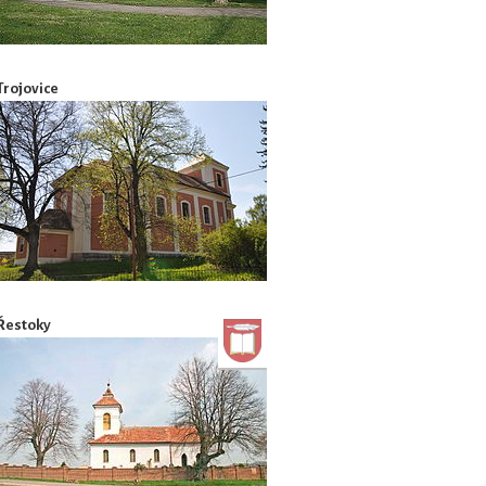
Trojovice
Řestoky