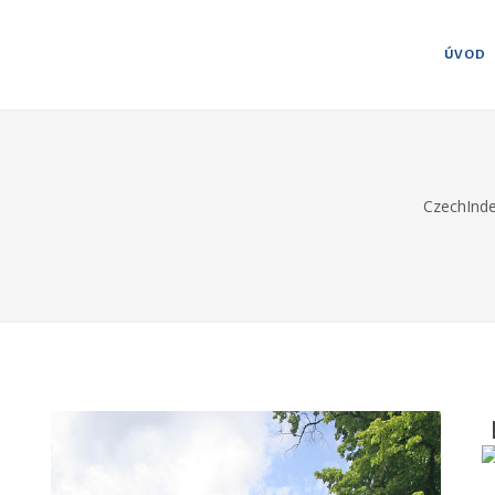
ÚVOD
CzechInd