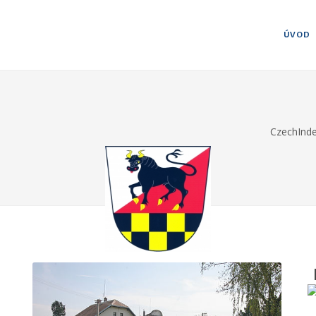
ÚVOD
CzechInd