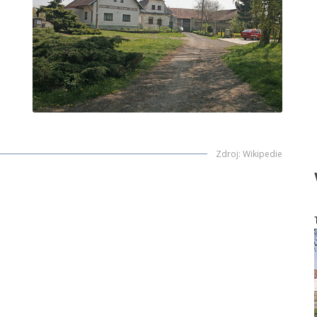
Zdroj
:
Wikipedie