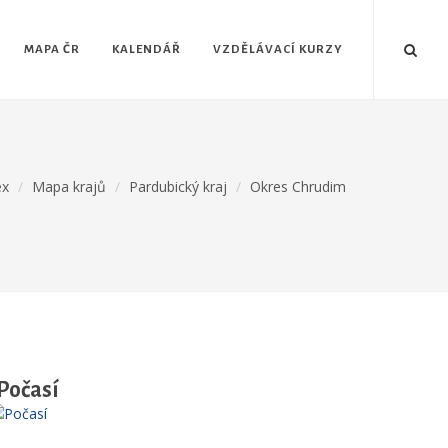
MAPA ČR
KALENDÁŘ
VZDĚLÁVACÍ KURZY
ex
Mapa krajů
Pardubický kraj
Okres Chrudim
Počasí