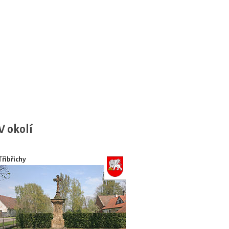
V okolí
Třibřichy