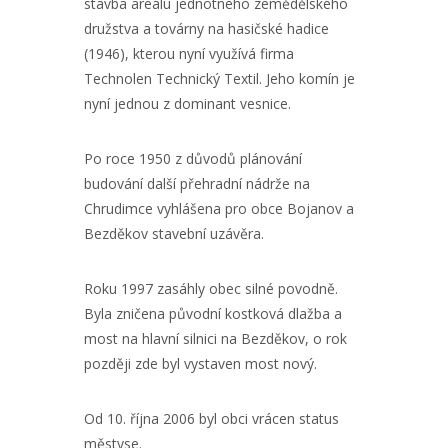
stavba areálu jednotného zemědělského
družstva a továrny na hasičské hadice
(1946), kterou nyní využívá firma
Technolen Technický Textil. Jeho komín je
nyní jednou z dominant vesnice.
Po roce 1950 z důvodů plánování
budování další přehradní nádrže na
Chrudimce vyhlášena pro obce Bojanov a
Bezděkov stavební uzávěra.
Roku 1997 zasáhly obec silné povodně.
Byla zničena původní kostková dlažba a
most na hlavní silnici na Bezděkov, o rok
později zde byl vystaven most nový.
Od 10. října 2006 byl obci vrácen status
městyse.