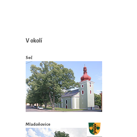
V okolí
Seč
Mladoňovice