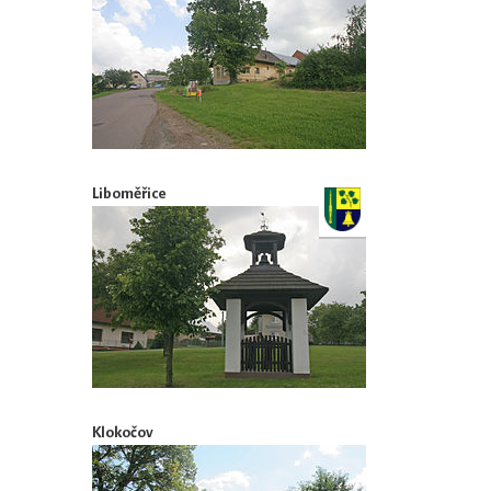
Liboměřice
Klokočov