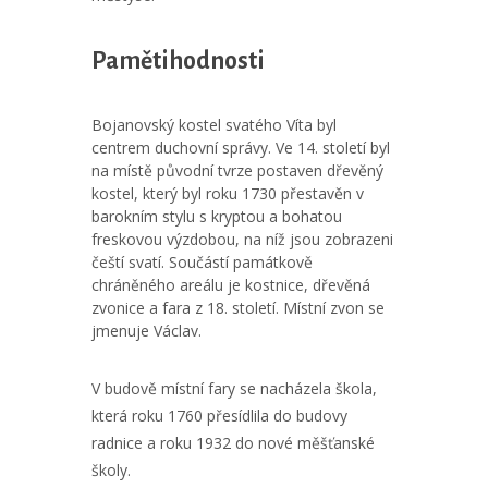
Pamětihodnosti
Bojanovský kostel svatého Víta byl
centrem duchovní správy. Ve 14. století byl
na místě původní tvrze postaven dřevěný
kostel, který byl roku 1730 přestavěn v
barokním stylu s kryptou a bohatou
freskovou výzdobou, na níž jsou zobrazeni
čeští svatí. Součástí památkově
chráněného areálu je kostnice, dřevěná
zvonice a fara z 18. století. Místní zvon se
jmenuje Václav.
V budově místní fary se nacházela škola,
která roku 1760 přesídlila do budovy
radnice a roku 1932 do nové měšťanské
školy.