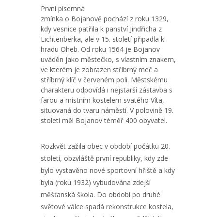
První písemná
zmínka o Bojanově pochází z roku 1329,
kdy vesnice patřila k panství Jindřicha z
Lichtenberka, ale v 15. století připadla k
hradu Oheb. Od roku 1564 je Bojanov
uváděn jako městečko, s vlastním znakem,
ve kterém je zobrazen stříbrný meč a
stříbrný klíč v červeném poli. Městskému
charakteru odpovídá i nejstarší zástavba s
farou a místním kostelem svatého Víta,
situovaná do tvaru náměstí. V polovině 19.
století měl Bojanov téměř 400 obyvatel.
Rozkvět zažila obec v období počátku 20.
století, obzvláště první republiky, kdy zde
bylo vystavěno nové sportovní hřiště a kdy
byla (roku 1932) vybudována zdejší
měšťanská škola. Do období po druhé
světové válce spadá rekonstrukce kostela,