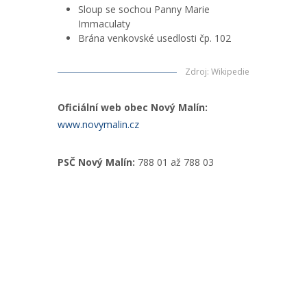
Sloup se sochou Panny Marie
Immaculaty
Brána venkovské usedlosti čp. 102
Zdroj
:
Wikipedie
Oficiální web obec Nový Malín:
www.novymalin.cz
PSČ Nový Malín:
788 01 až 788 03