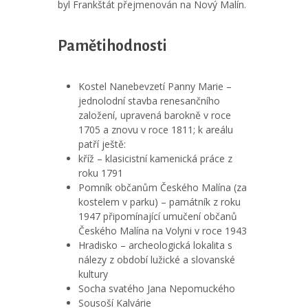
byl Frankštát přejmenován na Nový Malín.
Pamětihodnosti
Kostel Nanebevzetí Panny Marie –
jednolodní stavba renesančního
založení, upravená barokně v roce
1705 a znovu v roce 1811; k areálu
patří ještě:
kříž – klasicistní kamenická práce z
roku 1791
Pomník občanům Českého Malína (za
kostelem v parku) – památník z roku
1947 připomínající umučení občanů
Českého Malína na Volyni v roce 1943
Hradisko – archeologická lokalita s
nálezy z období lužické a slovanské
kultury
Socha svatého Jana Nepomuckého
Sousoší Kalvárie