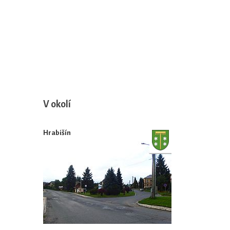
V okolí
Hrabišín