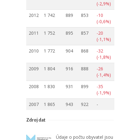
(-2,9%)
2012
1 742
889
853
-10
(-0,6%)
2011
1 752
895
857
-20
(-1,1%)
2010
1 772
904
868
-32
(-1,8%)
2009
1 804
916
888
-26
(-1,4%)
2008
1 830
931
899
-35
(-1,9%)
2007
1 865
943
922
-
Zdroj dat
Údaje o počtu obyvatel jsou