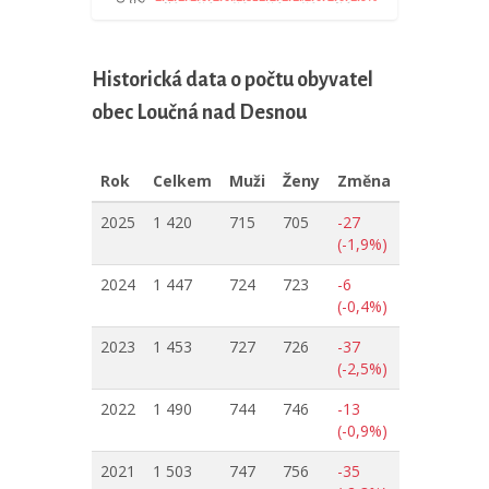
Historická data o počtu obyvatel
obec Loučná nad Desnou
Rok
Celkem
Muži
Ženy
Změna
2025
1 420
715
705
-27
(-1,9%)
2024
1 447
724
723
-6
(-0,4%)
2023
1 453
727
726
-37
(-2,5%)
2022
1 490
744
746
-13
(-0,9%)
2021
1 503
747
756
-35