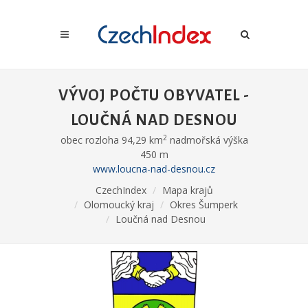
VÝVOJ POČTU OBYVATEL -
LOUČNÁ NAD DESNOU
2
obec rozloha 94,29 km
nadmořská výška
450 m
www.loucna-nad-desnou.cz
CzechIndex
Mapa krajů
Olomoucký kraj
Okres Šumperk
Loučná nad Desnou