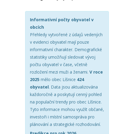
Informativní počty obyvatel v
obcích
Přehledy vytvořené z údajů vedených
v evidenci obyvatel mají pouze
informativní charakter. Demografické
statistiky umožňují sledovat vývoj
počtu obyvatel v čase, včetně
rozložení mezi muži a ženami.
V roce
2025
mělo obec Líšnice
424
obyvatel
. Data jsou aktualizována
každoročně a poskytují cenný pohled
na populační trendy pro obec Líšnice.
Tyto informace mohou využít občané,
investoři i místní samospráva pro
plánování a strategické rozhodování.
Predikce pro rok 2026