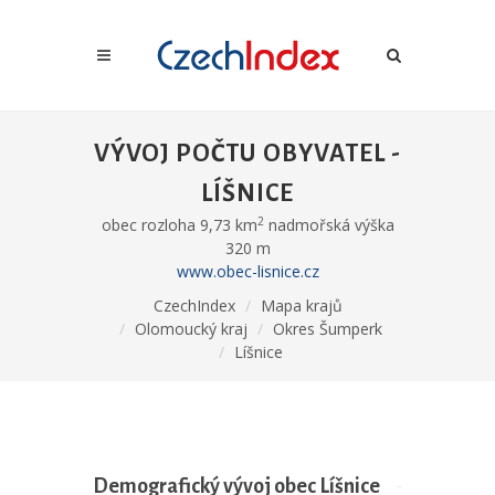
VÝVOJ POČTU OBYVATEL -
LÍŠNICE
2
obec rozloha 9,73 km
nadmořská výška
320 m
www.obec-lisnice.cz
CzechIndex
Mapa krajů
Olomoucký kraj
Okres Šumperk
Líšnice
Demografický vývoj obec Líšnice