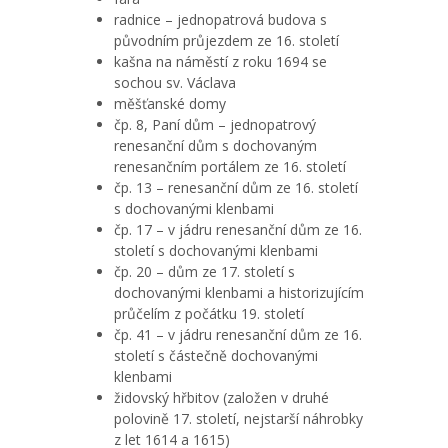
radnice – jednopatrová budova s
původním průjezdem ze 16. století
kašna na náměstí z roku 1694 se
sochou sv. Václava
měšťanské domy
čp. 8, Paní dům – jednopatrový
renesanční dům s dochovaným
renesančním portálem ze 16. století
čp. 13 – renesanční dům ze 16. století
s dochovanými klenbami
čp. 17 – v jádru renesanční dům ze 16.
století s dochovanými klenbami
čp. 20 – dům ze 17. století s
dochovanými klenbami a historizujícím
průčelím z počátku 19. století
čp. 41 – v jádru renesanční dům ze 16.
století s částečně dochovanými
klenbami
židovský hřbitov (založen v druhé
polovině 17. století, nejstarší náhrobky
z let 1614 a 1615)