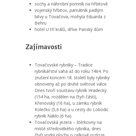
sochy a náhrobní pomník na hřbitově
vojenský hřbitov, památník padlým
bitvy u Tovačova, mohyla Eduarda z
Behru
hotel U tří králů, dříve Panský dům
Zajímavosti
Tovačovské rybníky – Tradice
rybníkářství sahá až do roku 1464. Po
zrušení koncem 18. století byly rybníky
obnoveny až po druhé světové válce.
Dnes tvoří soustavu rybník Hradecký
(154 ha, rozdělen na čtyři části),
Křenovský (16 ha), u zámku rybník
Kolečko (5,6 ha) a u cesty do Lobodic
rybník Náklo (6 ha).
Tovačovská jezera – štěrkovny na
místě středověkého rybníka, dnes
čtyři vodní plochy o celkové rozloze