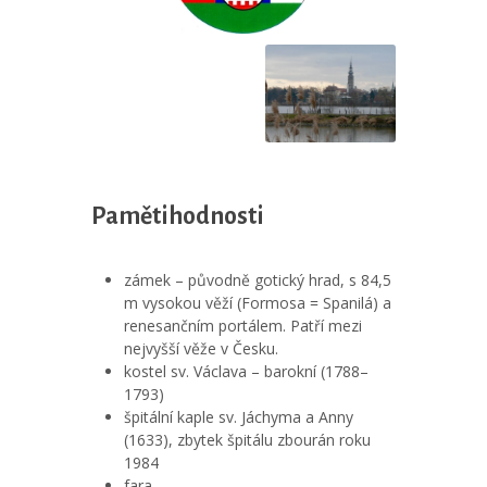
Pamětihodnosti
zámek – původně gotický hrad, s 84,5
m vysokou věží (Formosa = Spanilá) a
renesančním portálem. Patří mezi
nejvyšší věže v Česku.
kostel sv. Václava – barokní (1788–
1793)
špitální kaple sv. Jáchyma a Anny
(1633), zbytek špitálu zbourán roku
1984
fara