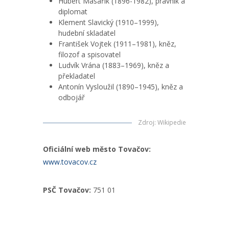
Hubert Masařík (1896-1982), právník a
diplomat
Klement Slavický (1910–1999),
hudební skladatel
František Vojtek (1911–1981), kněz,
filozof a spisovatel
Ludvík Vrána (1883–1969), kněz a
překladatel
Antonín Vysloužil (1890–1945), kněz a
odbojář
Zdroj
:
Wikipedie
Oficiální web město Tovačov:
www.tovacov.cz
PSČ Tovačov:
751 01