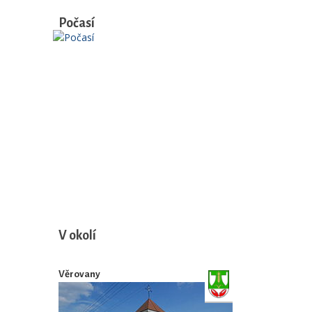
Počasí
V okolí
Věrovany