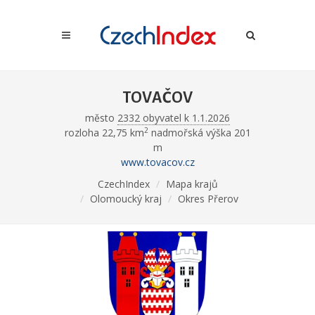
TOVAČOV
město
2332 obyvatel k 1.1.2026
2
rozloha 22,75 km
nadmořská výška 201
m
www.tovacov.cz
CzechIndex
Mapa krajů
Olomoucký kraj
Okres Přerov