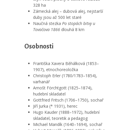
328 ha
Zámecká alej – dubová alej, nejstarší
duby jsou až 500 let staré
Naučná stezka
Po stopách bitvy u
Tovačova 1866
dlouhá 8 km
Osobnosti
Františka Xavera Běhálková (1853–
1907), etnochoreoložka
Christoph Erler (1780/1783–1854),
varhanář
Arnošt Förchtgott (1825–1874),
hudební skladatel
Gottfried Fritsch (1706–1750), sochař
Jiří Jurka (* 1931), herec
Hugo Kauder (1888–1972), hudební
skladatel, teoretik a pedagog
Michael Mandík (1640–1694), sochař