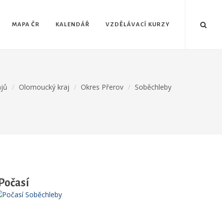
MAPA ČR
KALENDÁŘ
VZDĚLÁVACÍ KURZY
ajů
Olomoucký kraj
Okres Přerov
Soběchleby
Počasí