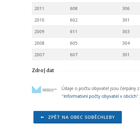
2011
608
306
2010
602
301
2009
611
303
2008
605
304
2007
607
301
Zdroj dat
Údaje o počtu obyvatel jsou čerpány z o
"
Informativní počty obyvatel v obcích
"
ZPĚT NA OBEC SOBĚCHLEBY