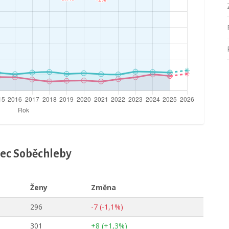
bec Soběchleby
Ženy
Změna
296
-7 (-1,1%)
301
+8 (+1,3%)