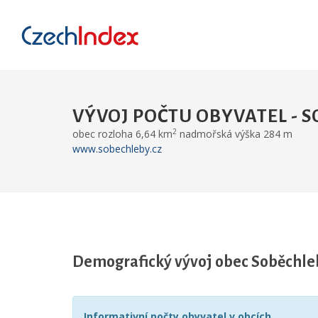
VÝVOJ POČTU OBYVATEL - 
2
obec rozloha 6,64 km
nadmořská výška 284 m
www.sobechleby.cz
Demografický vývoj obec Soběchle
Informativní počty obyvatel v obcích