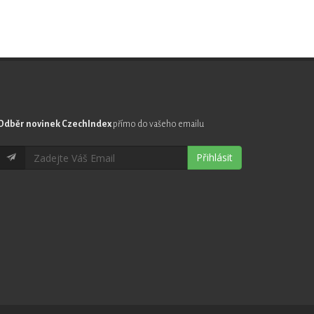
Odběr novinek CzechIndex
přímo do vašeho emailu
Přihlásit