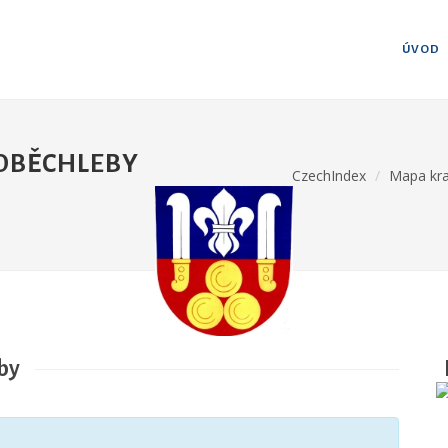
ÚVOD
SOBĚCHLEBY
CzechIndex
Mapa kr
by