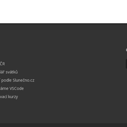
I
 ČR
ář svátků
 podle Slunečno.cz
váme VSCode
vací kurzy