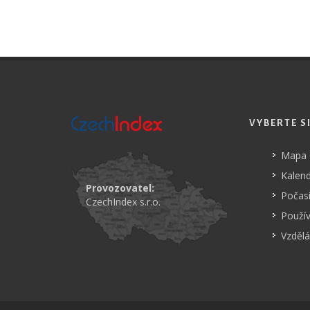
VYBERTE S
Mapa
Kalend
Provozovatel:
Počasí
CzechIndex s.r.o.
Použí
Vzdělá