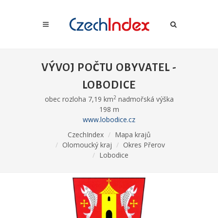
VÝVOJ POČTU OBYVATEL -
LOBODICE
2
obec rozloha 7,19 km
nadmořská výška
198 m
www.lobodice.cz
CzechIndex
Mapa krajů
Olomoucký kraj
Okres Přerov
Lobodice