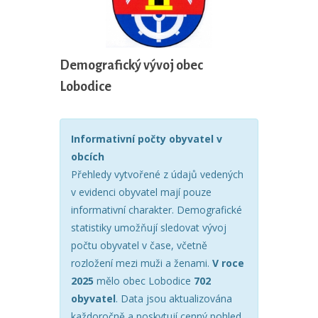
Demografický vývoj obec
Lobodice
Informativní počty obyvatel v
obcích
Přehledy vytvořené z údajů vedených
v evidenci obyvatel mají pouze
informativní charakter. Demografické
statistiky umožňují sledovat vývoj
počtu obyvatel v čase, včetně
rozložení mezi muži a ženami.
V roce
2025
mělo obec Lobodice
702
obyvatel
. Data jsou aktualizována
každoročně a poskytují cenný pohled