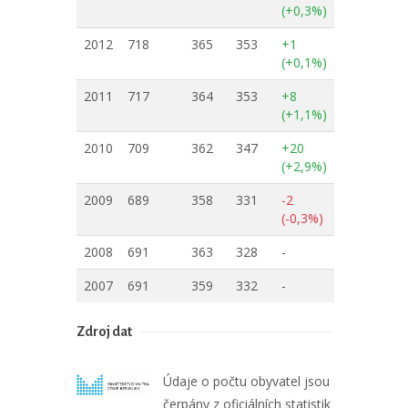
(+0,3%)
2012
718
365
353
+1
(+0,1%)
2011
717
364
353
+8
(+1,1%)
2010
709
362
347
+20
(+2,9%)
2009
689
358
331
-2
(-0,3%)
2008
691
363
328
-
2007
691
359
332
-
Zdroj dat
Údaje o počtu obyvatel jsou
čerpány z oficiálních statistik