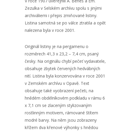
V roce 1907 uveřejnili A. Beneš a Em.
Zezulka v Selském archívu spolu s jinými
archiváliemi i přepis zmiňované listiny.
Listina samotná se po válce ztratila a opět
nalezena byla v roce 2001.
Originál listiny je na pergamenu o
rozměrech 41,3 x 23,2 – 7,4 cm, psaný
česky. Na originálu chybí pečeť vydavatele,
obsahuje zbytek červených hedvábných
nití. Listina byla konzervována v roce 2001
v Zemském archívu v Opavě. Text
obsahuje také vyobrazení pečeti, na
hnědém obdélníkovém podkladu v rámu 6
x 7,1 cm se zlaceným stylizovaným
rostlinným motivem, rámované štítem
modré barvy. Na něm jsou zobrazeny
křížem dva křenové výhonky s hnědou