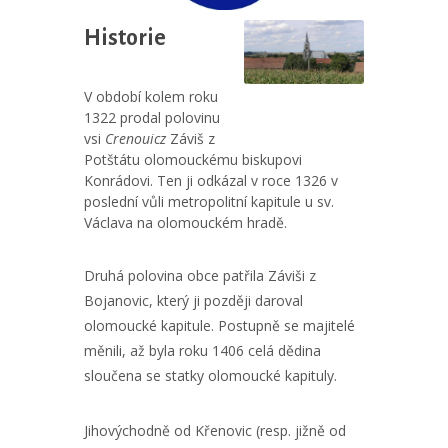
Historie
V období kolem roku
1322 prodal polovinu
vsi
Crenouicz
Záviš z
Potštátu olomouckému biskupovi
Konrádovi. Ten ji odkázal v roce 1326 v
poslední vůli metropolitní kapitule u sv.
Václava na olomouckém hradě.
Druhá polovina obce patřila Záviši z
Bojanovic, který ji později daroval
olomoucké kapitule. Postupně se majitelé
měnili, až byla roku 1406 celá dědina
sloučena se statky olomoucké kapituly.
Jihovýchodně od Křenovic (resp. jižně od