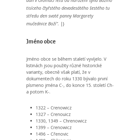
dán v Olomúci léta od narození syna Božího
tisíceho čtyřstého devadesátého šestého tu
středu den svaté panny Margarety
mučednice Boží”.
|}
Jméno obce
Jméno obce se během staletí vyvíjelo. V
listinách jsou použity různé historické
varianty, obecně však platí, že v
dokumentech do roku 1330 bývalo první
písmeno jména C-, do konce 15. století Ch-
a potom K-.
1322 – Crenowicz
1327 – Crenouicz
1330, 1349 – Chrenowicz
1399 – Crenowicz
1496 – Cřenovic