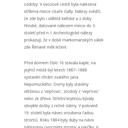
ozdoby. V úvozové cestě byla nalezena
stříbrná mince císaře Gally. Nálezy svědčí,
že zde bylo i sídliště keltské a z doby
římské, datované nálezem mince do 3.
století před n. l. Archeologické nálezy
prokazují, že v době markomanských válek
zde Římané měli ležení.
Před domem číslo 16 stávala kaple, na
jejímž místě byl letech 1887–1888
vystavěn chrám svatého Jana
Nepomuckého. Domy byly stavěny
většinou z 'vepřovic', stodoly z 'vepřovic'
nebo ze dřeva. Střešní krytinou bývaly
obvykle došky z režné slámy. V polovině
19. století byla náves vroubena řadou
stromů. Roku 1884 byly duby na návsi
nahrazeny ovocnými stromy a parčíky. V