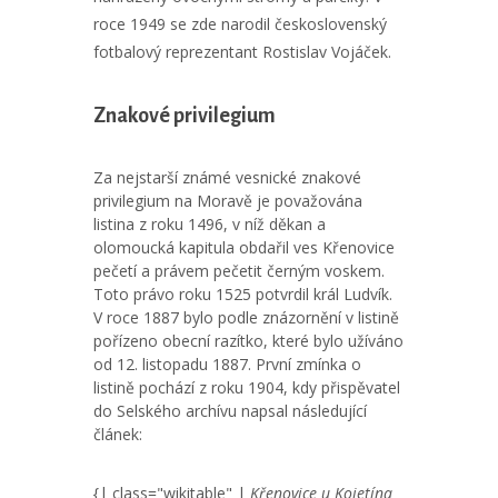
roce 1949 se zde narodil československý
fotbalový reprezentant Rostislav Vojáček.
Znakové privilegium
Za nejstarší známé vesnické znakové
privilegium na Moravě je považována
listina z roku 1496, v níž děkan a
olomoucká kapitula obdařil ves Křenovice
pečetí a právem pečetit černým voskem.
Toto právo roku 1525 potvrdil král Ludvík.
V roce 1887 bylo podle znázornění v listině
pořízeno obecní razítko, které bylo užíváno
od 12. listopadu 1887. První zmínka o
listině pochází z roku 1904, kdy přispěvatel
do Selského archívu napsal následující
článek:
{| class="wikitable" |
Křenovice u Kojetína