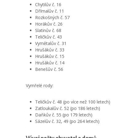
Chytilův č. 16
Dřímalův č. 11
Rozkošných č. 57
Horákův č. 26
Slatinův č. 68
Teličkův č. 43
Vymětalův č. 31
Hrušákův č. 33
Hrušákův č. 15
Hrušákův č. 14
Benešův č. 56
Vymřelé rody:
Teličkův č. 48 (po více než 100 letech)
Zatloukalův č. 52 (po 186 letech)
Daňkův č. 55 (po 179 letech)
Sázelův č. 32, 49 (po 264 letech)