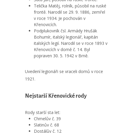
Telička Matěj, rolník, působil na ruské
frontě. Narodil se 29. 9. 1886, zemřel
v roce 1934. Je pochován v
Křenovicích.
Podplukovník čsl. Armády Hrušák
Bohumír, italský legionář, kapitán
italských legií. Narodil se v roce 1893 v
Křenovicích v domě č. 14. Byl
popraven 30. 5. 1942 v Brně.
Uvedení legionáři se vraceli domů v roce
1921.
Nejstarší Křenovické rody
Rody starší sta let:
Chmelův č. 39
Slatinův č. 68
Dostálův č. 12