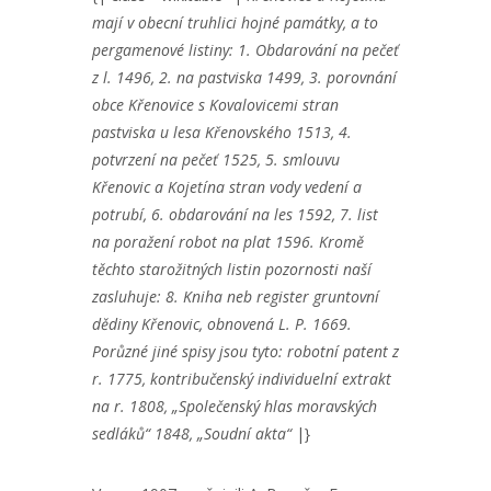
mají v obecní truhlici hojné památky, a to
pergamenové listiny:
1. Obdarování na pečeť
z l. 1496,
2. na pastviska 1499,
3. porovnání
obce Křenovice s Kovalovicemi stran
pastviska u lesa Křenovského 1513,
4.
potvrzení na pečeť 1525,
5. smlouvu
Křenovic a Kojetína stran vody vedení a
potrubí,
6. obdarování na les 1592,
7. list
na poražení robot na plat 1596.
Kromě
těchto starožitných listin pozornosti naší
zasluhuje:
8. Kniha neb register gruntovní
dědiny Křenovic, obnovená L. P. 1669.
Porůzné jiné spisy jsou tyto:
robotní patent z
r. 1775,
kontribučenský individuelní extrakt
na r. 1808,
„Společenský hlas moravských
sedláků“ 1848,
„Soudní akta“
|}