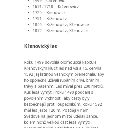
1499 – Chřenovic
1671, 1718 – Krženowicz
1720 – Krenowicz
1751 – Krženowitz
1846 – Krženowitz, Křenowice
1872 – Krzenowitz, Křenovice
Křenovický les
Roku 1499 dovolila olomoucká kapitula
Křenovským klučit les nad vsí a 15. června
1592 jej listinou vesnickým přenechala, aby
ho společně užívali rubáním dříví, braním
trávy a pasením. Les míval přes 200 metrů.
Kus lesa vymýtili roku 1490 poddaní s
povolením vrchnosti, aby cesty byly
bezpečnější proti loupežníkům. Roku 1592
měl les ještě 120 m. Později v něm
Švédové na jednom místě udělali šance,
kolem nichž velkou část lesa vymýtili.