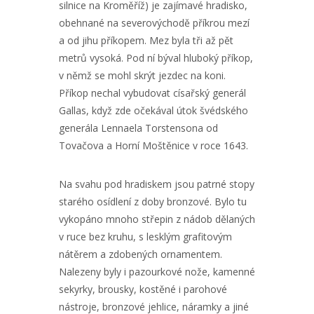
silnice na Kroměříž) je zajímavé hradisko,
obehnané na severovýchodě příkrou mezí
a od jihu příkopem. Mez byla tři až pět
metrů vysoká. Pod ní býval hluboký příkop,
v němž se mohl skrýt jezdec na koni.
Příkop nechal vybudovat císařský generál
Gallas, když zde očekával útok švédského
generála Lennaela Torstensona od
Tovačova a Horní Moštěnice v roce 1643.
Na svahu pod hradiskem jsou patrné stopy
starého osídlení z doby bronzové. Bylo tu
vykopáno mnoho střepin z nádob dělaných
v ruce bez kruhu, s lesklým grafitovým
nátěrem a zdobených ornamentem.
Nalezeny byly i pazourkové nože, kamenné
sekyrky, brousky, kostěné i parohové
nástroje, bronzové jehlice, náramky a jiné