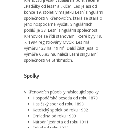
Křenovští ji však vzdělali na pole, řečené
„Padělky od lesa“ a „Klče“. Les je asi od
konce 19. století v majetku Lesní singulární
společnosti v Křenovicích, která se stará o
jeho hospodárné využití. Singulárních
podílů je 38. Lesní singulární společnost
Křenovice se řídí stanovami, které byly 19.
7. 1994 registrovány MVČR. Les má
výměru 128 ha, 19 m². Další část [esa, o
výměře 66,83 ha, náleží Lesní singulární
společnosti ve Stříbrnicích.
Spolky
V Křenovicích působily následující spolky:
Hospodářská beseda od roku 1870
Hasičský sbor od roku 1893
Katolický spolek od roku 1902
Omladina od roku 1909
Národní jednota od roku 1911
Sokol od roku 1922