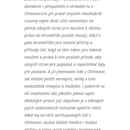
domácím i přespolním a stranám tu v
Chřenovicích při právě stojícím mnohokrát
rozumy svými dosti učiti nemohúce na
peníze obojích stran pro naučení k vššímu
právu do Kroměříže posílat musejí, kdež ti
páni kroměřížští pro mnohé příčiny a
příhody chtí, když se těm lidem pro taková
naučení a práva k nim posílati přinde, aby
obojích stran pře popsané a zapečetěné byly
jim poslané. A již jmenovaní lidé z Chřenovic
své vlastní pečeti nemajíce, veliký v tom
nedostatek mívajíce a meškání. I pokorně se
vší snažnostní nás jakožto pánúv svých
dědičných prosili jsú, abychom je v takových
jejich nedostatcích milostivě opatřiti ráčili.
Kdež my na těch svrchupsaných lidí z
Chřenovic slušnú žádost hledíce i hodnú
příčinu a pilnú jejich potřebu znamenavše,