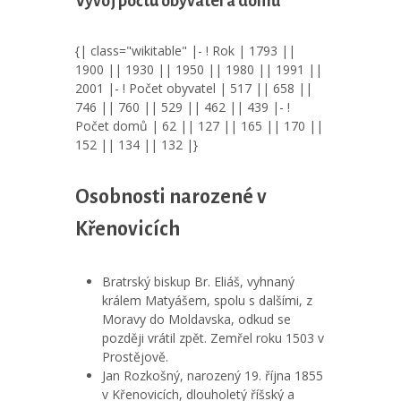
Vývoj počtu obyvatel a domů
{| class="wikitable" |- ! Rok | 1793 ||
1900 || 1930 || 1950 || 1980 || 1991 ||
2001 |- ! Počet obyvatel | 517 || 658 ||
746 || 760 || 529 || 462 || 439 |- !
Počet domů | 62 || 127 || 165 || 170 ||
152 || 134 || 132 |}
Osobnosti narozené v
Křenovicích
Bratrský biskup Br. Eliáš, vyhnaný
králem Matyášem, spolu s dalšími, z
Moravy do Moldavska, odkud se
později vrátil zpět. Zemřel roku 1503 v
Prostějově.
Jan Rozkošný, narozený 19. října 1855
v Křenovicích, dlouholetý říšský a