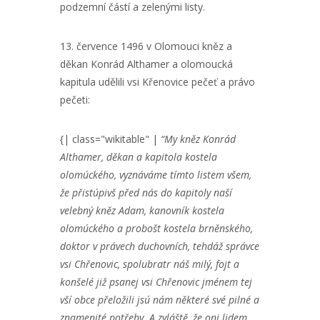
podzemní částí a zelenými listy.
13. července 1496 v Olomouci kněz a
děkan Konrád Althamer a olomoucká
kapitula udělili vsi Křenovice pečeť a právo
pečeti:
{| class="wikitable" |
“My kněz Konrád
Althamer, děkan a kapitola kostela
olomúckého, vyznáváme tímto listem všem,
že přistúpivš před nás do kapitoly naší
velebný kněz Adam, kanovník kostela
olomúckého a probošt kostela brněnského,
doktor v právech duchovních, tehdáž správce
vsi Chřenovic, spolubratr náš milý, fojt a
konšelé již psanej vsi Chřenovic jménem tej
vší obce přeložili jsú nám některé své pilné a
znamenité potřeby. A zvláště, že oni lidem