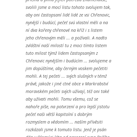
svolili jsme a mocí listu tohoto svolujem tak,
aby oni častopsaní lidé lidé ze vsi Chřenovic,
nynější i budúcí, pečeť svú vlastní měli a na
ní dva kořeny chřenové na kříž i s listem
jeho chřenovým měli ... a požívali. A nadto
zvláštní naší milostí tu z moci tímto listem
tuto milost týmž lidem častopsaným z
Chřenovic nynějším i budúcím ... svolujeme a
jim dopúštíme, aby černým voskem pečetiti
mohli. A tej pečeti ... svých slušných v témž
právě, jakože i jiné ctné obce v Markrabství
moravském pečeti svých užívají, též oni také
aby užívati mohli. Tomu všemu, což se
nahoře píše, na potvrzení a pro lepší jistotu
pečeť naši větší kapitolní s dobrým
rozmyslem a vědomím ... naším přívěsiti
rozkázali jsme k tomuto listu. Jenž je psán