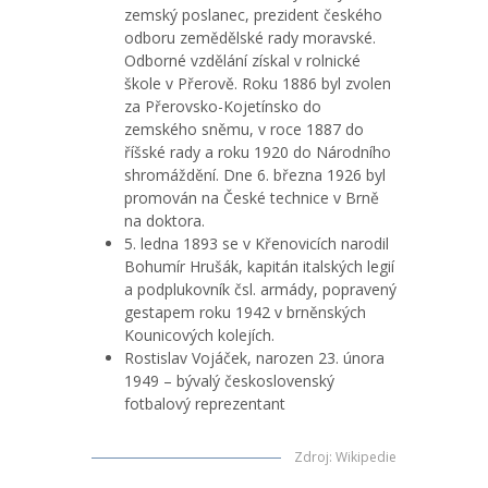
zemský poslanec, prezident českého
odboru zemědělské rady moravské.
Odborné vzdělání získal v rolnické
škole v Přerově. Roku 1886 byl zvolen
za Přerovsko-Kojetínsko do
zemského sněmu, v roce 1887 do
říšské rady a roku 1920 do Národního
shromáždění. Dne 6. března 1926 byl
promován na České technice v Brně
na doktora.
5. ledna 1893 se v Křenovicích narodil
Bohumír Hrušák, kapitán italských legií
a podplukovník čsl. armády, popravený
gestapem roku 1942 v brněnských
Kounicových kolejích.
Rostislav Vojáček, narozen 23. února
1949 – bývalý československý
fotbalový reprezentant
Zdroj
:
Wikipedie