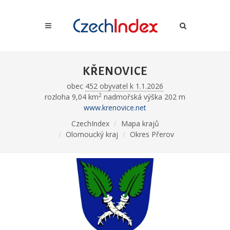
KŘENOVICE
obec
452 obyvatel k 1.1.2026
2
rozloha 9,04 km
nadmořská výška 202 m
www.krenovice.net
CzechIndex
Mapa krajů
Olomoucký kraj
Okres Přerov