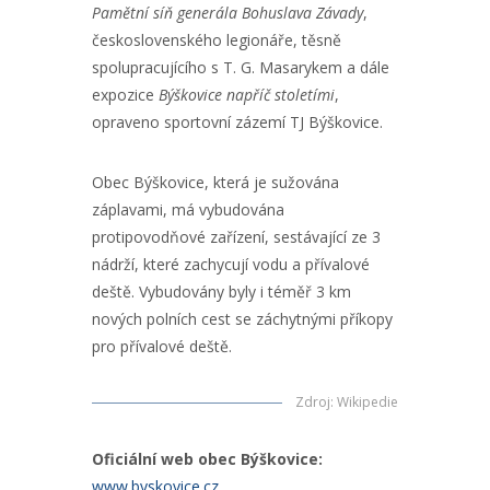
Pamětní síň generála Bohuslava Závady
,
československého legionáře, těsně
spolupracujícího s T. G. Masarykem a dále
expozice
Býškovice napříč stoletími
,
opraveno sportovní zázemí TJ Býškovice.
Obec Býškovice, která je sužována
záplavami, má vybudována
protipovodňové zařízení, sestávající ze 3
nádrží, které zachycují vodu a přívalové
deště. Vybudovány byly i téměř 3 km
nových polních cest se záchytnými příkopy
pro přívalové deště.
Zdroj
:
Wikipedie
Oficiální web obec Býškovice:
www.byskovice.cz