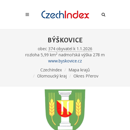
BÝŠKOVICE
obec
374 obyvatel k 1.1.2026
2
rozloha 5,99 km
nadmořská výška 278 m
www.byskovice.cz
CzechIndex
Mapa krajů
Olomoucký kraj
Okres Přerov