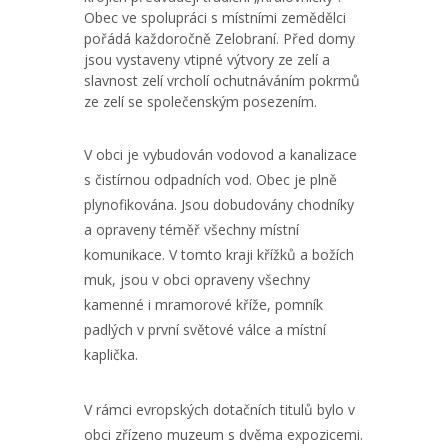
Obec ve spolupráci s místními zemědělci
pořádá každoročně Zelobraní. Před domy
jsou vystaveny vtipné výtvory ze zelí a
slavnost zelí vrcholí ochutnáváním pokrmů
ze zelí se společenským posezením.
V obci je vybudován vodovod a kanalizace
s čistírnou odpadních vod. Obec je plně
plynofikována. Jsou dobudovány chodníky
a opraveny téměř všechny místní
komunikace. V tomto kraji křížků a božích
muk, jsou v obci opraveny všechny
kamenné i mramorové kříže, pomník
padlých v první světové válce a místní
kaplička.
V rámci evropských dotačních titulů bylo v
obci zřízeno muzeum s dvěma expozicemi.