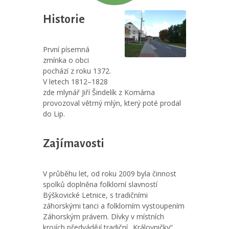
Historie
První písemná
zmínka o obci
pochází z roku 1372.
V letech 1812–1828
zde mlynář Jiří Šindelík z Komárna
provozoval větrný mlýn, který poté prodal
do Lip.
Zajímavosti
V průběhu let, od roku 2009 byla činnost
spolků doplněna folklorní slavností
Býškovické Letnice, s tradičními
záhorskými tanci a folklorním vystoupením
Záhorským právem. Dívky v místních
krojích předvádějí tradiční „Královničky“.