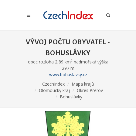
VÝVOJ POČTU OBYVATEL -
BOHUSLÁVKY
2
obec rozloha 2,89 km
nadmořská výška
297 m
www.bohuslavky.cz
CzechIndex
Mapa krajů
Olomoucký kraj
Okres Přerov
Bohuslávky