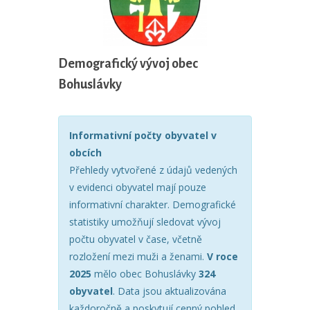
Demografický vývoj obec
Bohuslávky
Informativní počty obyvatel v
obcích
Přehledy vytvořené z údajů vedených
v evidenci obyvatel mají pouze
informativní charakter. Demografické
statistiky umožňují sledovat vývoj
počtu obyvatel v čase, včetně
rozložení mezi muži a ženami.
V roce
2025
mělo obec Bohuslávky
324
obyvatel
. Data jsou aktualizována
každoročně a poskytují cenný pohled