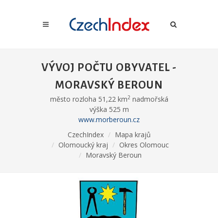
VÝVOJ POČTU OBYVATEL -
MORAVSKÝ BEROUN
2
město rozloha 51,22 km
nadmořská
výška 525 m
www.morberoun.cz
CzechIndex
Mapa krajů
Olomoucký kraj
Okres Olomouc
Moravský Beroun