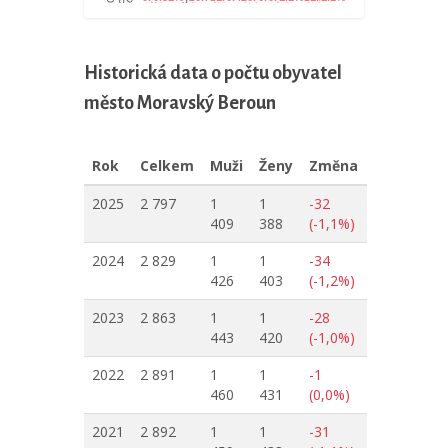
Historická data o počtu obyvatel
město Moravský Beroun
Rok
Celkem
Muži
Ženy
Změna
2025
2 797
1
1
-32
409
388
(-1,1%)
2024
2 829
1
1
-34
426
403
(-1,2%)
2023
2 863
1
1
-28
443
420
(-1,0%)
2022
2 891
1
1
-1
460
431
(0,0%)
2021
2 892
1
1
-31