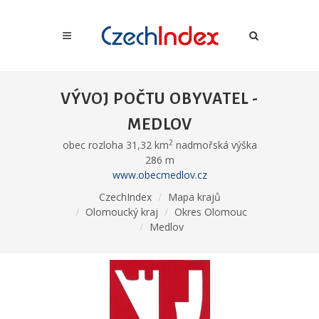
VÝVOJ POČTU OBYVATEL -
MEDLOV
2
obec rozloha 31,32 km
nadmořská výška
286 m
www.obecmedlov.cz
CzechIndex
Mapa krajů
Olomoucký kraj
Okres Olomouc
Medlov