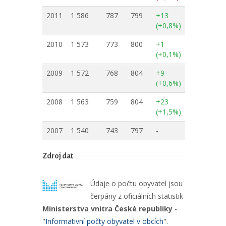
2011
1 586
787
799
+13
(+0,8%)
2010
1 573
773
800
+1
(+0,1%)
2009
1 572
768
804
+9
(+0,6%)
2008
1 563
759
804
+23
(+1,5%)
2007
1 540
743
797
-
Zdroj dat
Údaje o počtu obyvatel jsou
čerpány z oficiálních statistik
Ministerstva vnitra České republiky
-
"
Informativní počty obyvatel v obcích
".