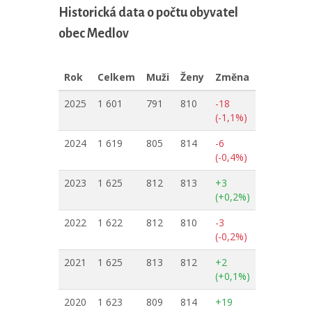
Historická data o počtu obyvatel
obec Medlov
Rok
Celkem
Muži
Ženy
Změna
2025
1 601
791
810
-18
(-1,1%)
2024
1 619
805
814
-6
(-0,4%)
2023
1 625
812
813
+3
(+0,2%)
2022
1 622
812
810
-3
(-0,2%)
2021
1 625
813
812
+2
(+0,1%)
2020
1 623
809
814
+19