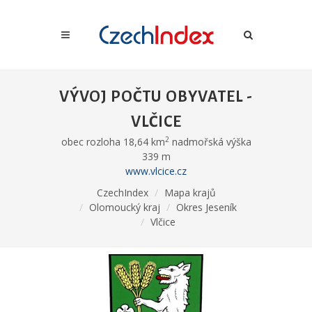
VÝVOJ POČTU OBYVATEL -
VLČICE
2
obec rozloha 18,64 km
nadmořská výška
339 m
www.vlcice.cz
CzechIndex
Mapa krajů
Olomoucký kraj
Okres Jeseník
Vlčice