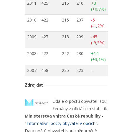
2011
425
215
210
+3
(+0,7%)
2010
422
215
207
-5
(-1,2%)
2009
427
218
209
-45
(-9,5%)
2008
472
242
230
+14
(+3,1%)
2007
458
235
223
-
Zdroj dat
Údaje o počtu obyvatel jsou
čerpány z oficiálních statistik
Ministerstva vnitra České republiky
-
"
Informativní počty obyvatel v obcích
".
Data počtů obyvatel jsou každoročně