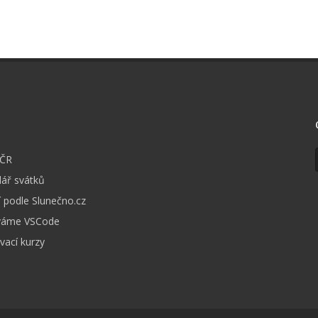
I
 ČR
ář svátků
 podle Slunečno.cz
váme VSCode
vací kurzy