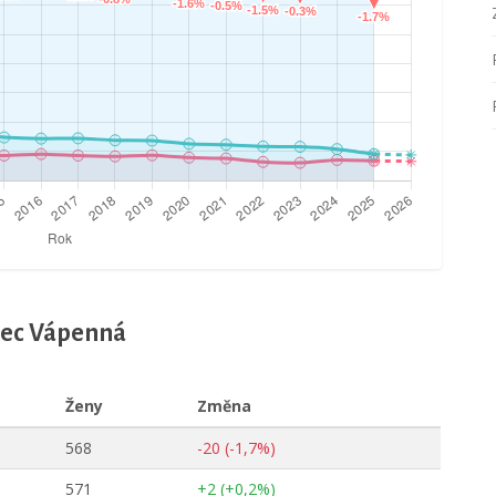
obec Vápenná
Ženy
Změna
568
-20 (-1,7%)
571
+2 (+0,2%)