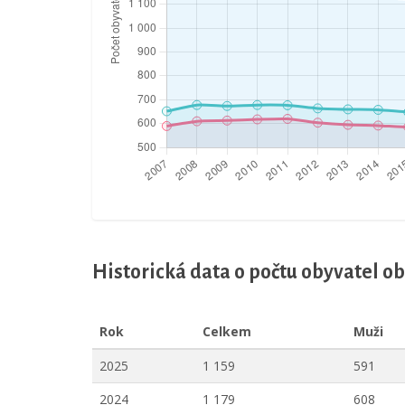
Historická data o počtu obyvatel 
Rok
Celkem
Muži
2025
1 159
591
2024
1 179
608