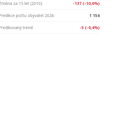
Změna za 15 let (2010):
-137 (-10,6%)
Predikce počtu obyvatel 2026:
1 154
Predikovaný trend:
-5 (-0,4%)