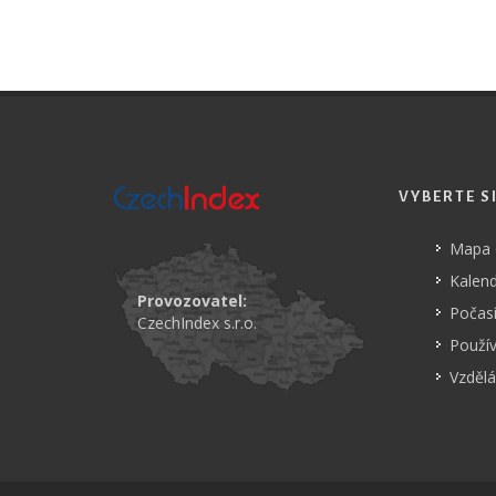
VYBERTE S
Mapa
Kalend
Provozovatel:
Počasí
CzechIndex s.r.o.
Použí
Vzdělá