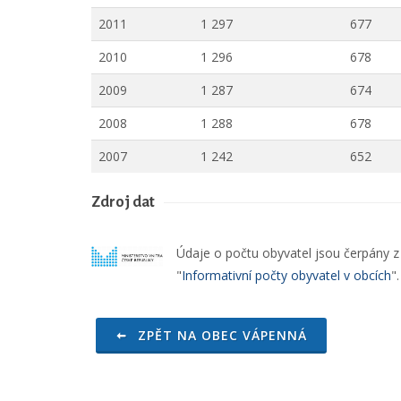
2011
1 297
677
2010
1 296
678
2009
1 287
674
2008
1 288
678
2007
1 242
652
Zdroj dat
Údaje o počtu obyvatel jsou čerpány z o
"
Informativní počty obyvatel v obcích
"
ZPĚT NA OBEC VÁPENNÁ