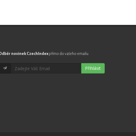
Odběr novinek CzechIndex
přímo do vašeho emailu
Přihlásit