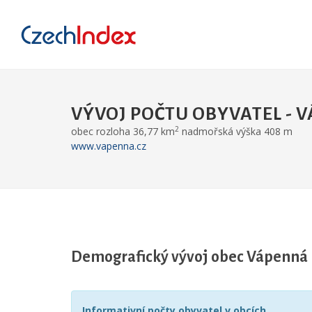
VÝVOJ POČTU OBYVATEL - 
2
obec rozloha 36,77 km
nadmořská výška 408 m
www.vapenna.cz
Demografický vývoj obec Vápenná
Informativní počty obyvatel v obcích