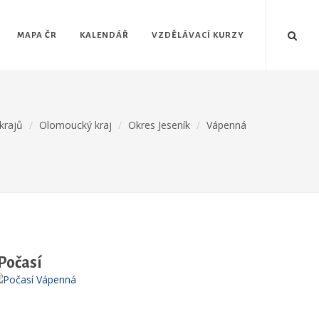
MAPA ČR
KALENDÁŘ
VZDĚLÁVACÍ KURZY
krajů
Olomoucký kraj
Okres Jeseník
Vápenná
Počasí