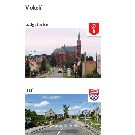
V okolí
Ludgeřovice
Hať