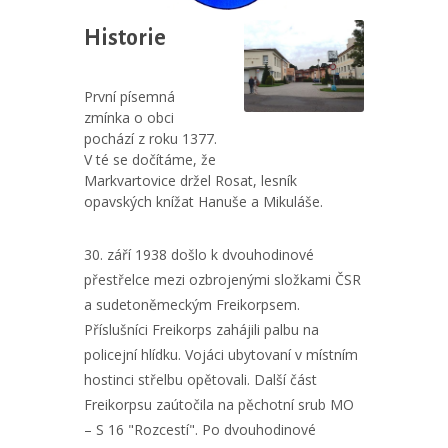
Historie
První písemná
zmínka o obci
pochází z roku 1377.
V té se dočítáme, že
Markvartovice držel Rosat, lesník
opavských knížat Hanuše a Mikuláše.
30. září 1938 došlo k dvouhodinové
přestřelce mezi ozbrojenými složkami ČSR
a sudetoněmeckým Freikorpsem.
Příslušníci Freikorps zahájili palbu na
policejní hlídku. Vojáci ubytovaní v místním
hostinci střelbu opětovali. Další část
Freikorpsu zaútočila na pěchotní srub MO
– S 16 "Rozcestí". Po dvouhodinové