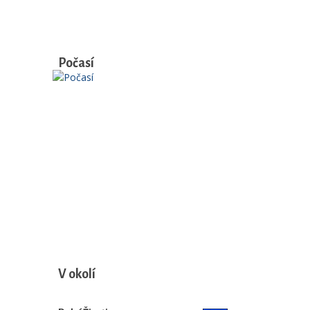
Počasí
V okolí