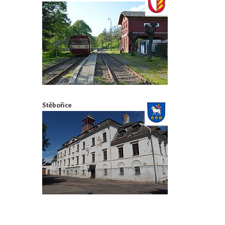
Stěbořice