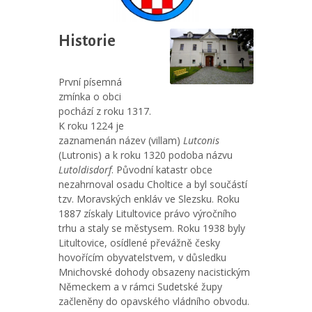
Historie
První písemná
zmínka o obci
pochází z roku 1317.
K roku 1224 je
zaznamenán název (villam)
Lutconis
(Lutronis) a k roku 1320 podoba názvu
Lutoldisdorf
. Původní katastr obce
nezahrnoval osadu Choltice a byl součástí
tzv. Moravských enkláv ve Slezsku. Roku
1887 získaly Litultovice právo výročního
trhu a staly se městysem. Roku 1938 byly
Litultovice, osídlené převážně česky
hovořícím obyvatelstvem, v důsledku
Mnichovské dohody obsazeny nacistickým
Německem a v rámci Sudetské župy
začleněny do opavského vládního obvodu.