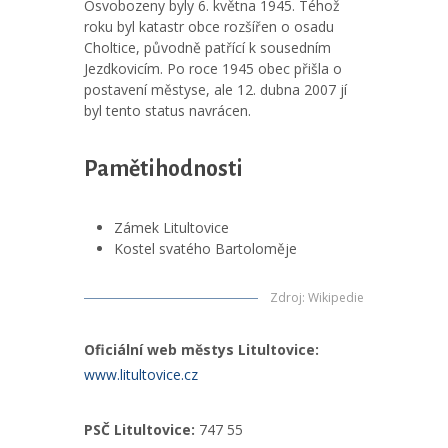
Osvobozeny byly 6. května 1945. Téhož
roku byl katastr obce rozšířen o osadu
Choltice, původně patřící k sousedním
Jezdkovicím. Po roce 1945 obec přišla o
postavení městyse, ale 12. dubna 2007 jí
byl tento status navrácen.
Pamětihodnosti
Zámek Litultovice
Kostel svatého Bartoloměje
Zdroj
:
Wikipedie
Oficiální web městys Litultovice:
www.litultovice.cz
PSČ Litultovice:
747 55