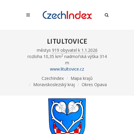
LITULTOVICE
městys
919 obyvatel k 1.1.2026
2
rozloha 10,35 km
nadmořská výška 314
m
www.litultovice.cz
CzechIndex
Mapa krajů
Moravskoslezský kraj
Okres Opava