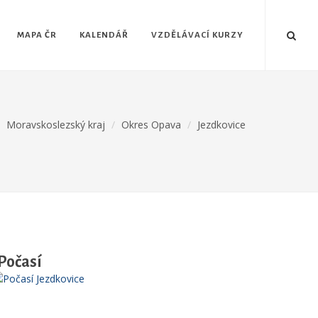
MAPA ČR
KALENDÁŘ
VZDĚLÁVACÍ KURZY
Moravskoslezský kraj
Okres Opava
Jezdkovice
Počasí