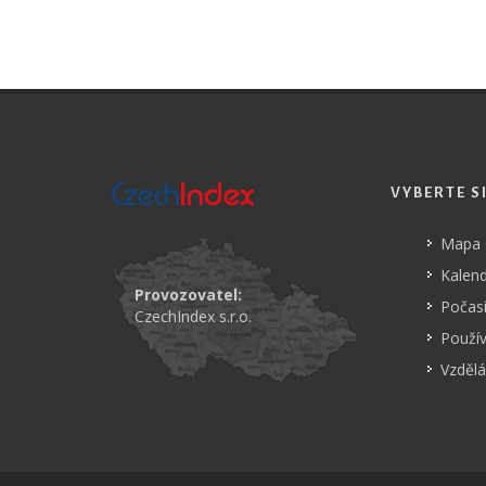
VYBERTE S
Mapa
Kalend
Provozovatel:
Počasí
CzechIndex s.r.o.
Použí
Vzdělá