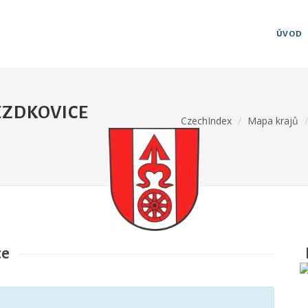
ÚVOD
EZDKOVICE
CzechIndex
Mapa krajů
ce