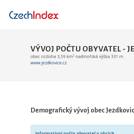
VÝVOJ POČTU OBYVATEL - J
2
obec rozloha 3,59 km
nadmořská výška 331 m
www.jezdkovice.cz
Demografický vývoj obec Jezdkovi
Informativní počty obyvatel v obcích