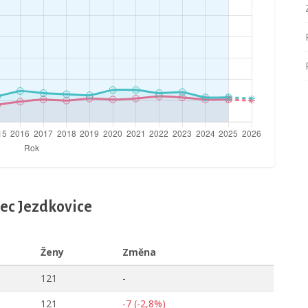
bec Jezdkovice
Ženy
Změna
121
-
121
-7 (-2,8%)