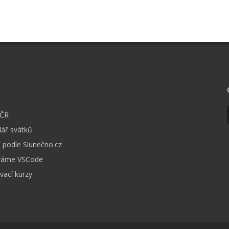
I
 ČR
ář svátků
 podle Slunečno.cz
váme VSCode
vací kurzy