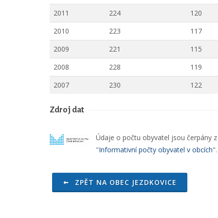
2011
224
120
2010
223
117
2009
221
115
2008
228
119
2007
230
122
Zdroj dat
Údaje o počtu obyvatel jsou čerpány z o
"
Informativní počty obyvatel v obcích
"
ZPĚT NA OBEC JEZDKOVICE