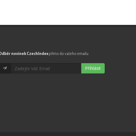
Odběr novinek CzechIndex
přímo do vašeho emailu
Přihlásit