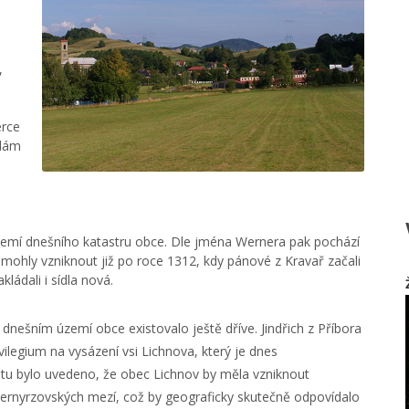
,
erce
adám
území dnešního katastru obce. Dle jména Wernera pak pochází
 mohly vzniknout již po roce 1312, kdy pánové z Kravař začali
ládali i sídla nová.
dnešním území obce existovalo ještě dříve. Jindřich z Příbora
vilegium na vysázení vsi Lichnova, který je dnes
 bylo uvedeno, že obec Lichnov by měla vzniknout
Wernyrzovských mezí, což by geograficky skutečně odpovídalo