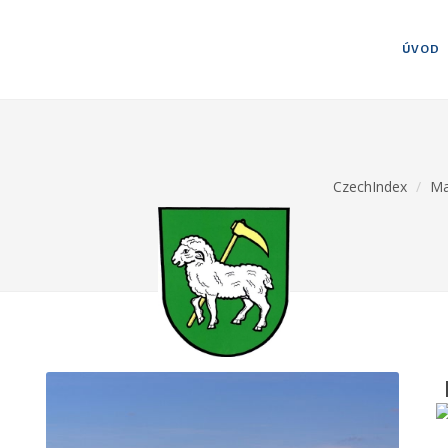
ÚVOD
CzechIndex
Ma