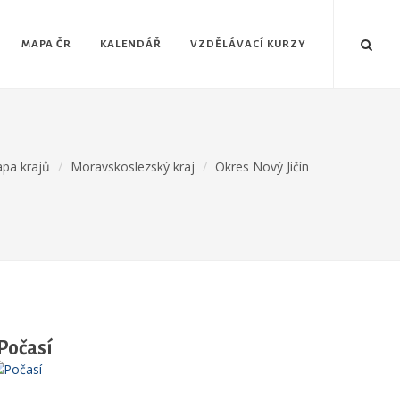
MAPA ČR
KALENDÁŘ
VZDĚLÁVACÍ KURZY
pa krajů
Moravskoslezský kraj
Okres Nový Jičín
Počasí