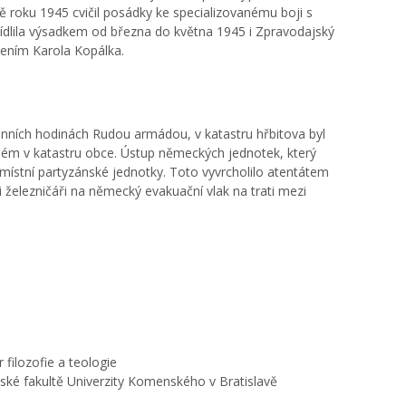
ě roku 1945 cvičil posádky ke specializovanému boji s
sídlila výsadkem od března do května 1945 i Zpravodajský
lením Karola Kopálka.
anních hodinách Rudou armádou, v katastru hřbitova byl
eném v katastru obce. Ústup německých jednotek, který
místní partyzánské jednotky. Toto vyvrcholilo atentátem
 železničáři na německý evakuační vlak na trati mezi
 filozofie a teologie
ské fakultě Univerzity Komenského v Bratislavě