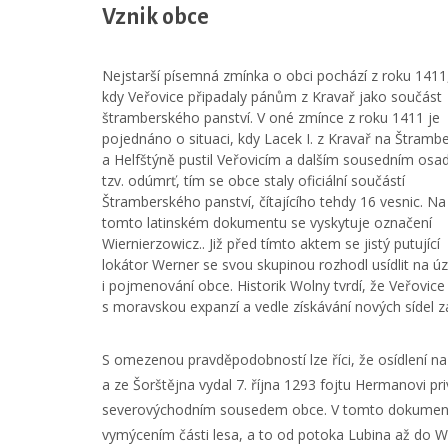
Vznik obce
Nejstarší písemná zmínka o obci pochází z roku 1411
kdy Veřovice připadaly pánům z Kravař jako součást
štramberského panství. V oné zmínce z roku 1411 je
pojednáno o situaci, kdy Lacek I. z Kravař na Štramb
a Helfštýně pustil Veřovicím a dalším sousedním os
tzv. odúmrť, tím se obce staly oficiální součástí
Štramberského panství, čítajícího tehdy 16 vesnic. Na
tomto latinském dokumentu se vyskytuje označení
Wiernierzowicz.. Již před tímto aktem se jistý putující
lokátor Werner se svou skupinou rozhodl usídlit na 
i pojmenování obce. Historik Wolny tvrdí, že Veřovice
s moravskou expanzí a vedle získávání nových sídel zak
S omezenou pravděpodobností lze říci, že osídlení na 
a ze Šorštějna vydal 7. října 1293 fojtu Hermanovi pri
severovýchodním sousedem obce. V tomto dokumentu
vymýcením části lesa, a to od potoka Lubina až do 