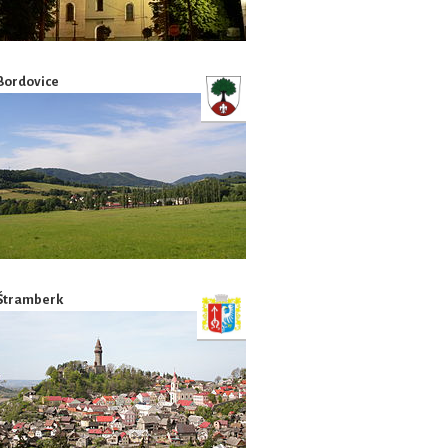
Bordovice
Štramberk