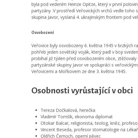
byla pod vedením Heinze Opitze, který v první polovin
partyzány .V prostředí Veřovických vrchů vedle toho 
skupina Javor, vyslaná 4. ukrajinským frontem pod ve
Osvobození
Veřovice byly osvobozeny 6. května 1945 v brzkých r
pohřeb jeden sovětský voják, který padl v boji sved
probíhal již týden před osvobozením obce, ztěžovaly 
partyzánské skupiny Javor ve spolupráci s veřovickými
Veřovicemi a Mořkovem ze dne 3. května 1945.
Osobnosti vyrůstající v obci
Tereza Dočkalová, herečka
Vladimír Tomšík, ekonoma diplomat
Otokar Balcar, religionista, teolog, kněz, profesor
Vincent Beseda, profesor stomatologie na Lékař
Oldřich Černoch, operní pěvec