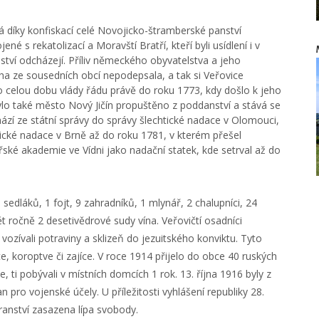
á díky konfiskací celé Novojicko-štramberské panství
é s rekatolizací a Moravští Bratří, kteří byli usídlení i v
ství odcházejí. Příliv německého obyvatelstva a jeho
noha ze sousedních obcí nepodepsala, a tak si Veřovice
o celou dobu vlády řádu právě do roku 1773, kdy došlo k jeho
bylo také město Nový Jičín propuštěno z poddanství a stává se
í ze státní správy do správy šlechtické nadace v Olomouci,
ické nadace v Brně až do roku 1781, v kterém přešel
řské akademie ve Vídni jako nadační statek, kde setrval až do
 sedláků, 1 fojt, 9 zahradníků, 1 mlynář, 2 chalupníci, 24
 ročně 2 desetivědrové sudy vína. Veřovičtí osadníci
a vozívali potraviny a sklizeň do jezuitského konviktu. Tyto
e, koroptve či zajíce. V roce 1914 přijelo do obce 40 ruských
, ti pobývali v místních domcích 1 rok. 13. října 1916 byly z
 pro vojenské účely. U příležitosti vyhlášení republiky 28.
ranství zasazena lípa svobody.