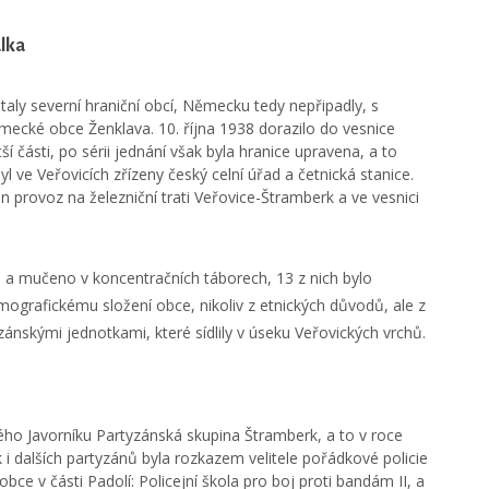
lka
aly severní hraniční obcí, Německu tedy nepřipadly, s
mecké obce Ženklava. 10. října 1938 dorazilo do vesnice
 části, po sérii jednání však byla hranice upravena, a to
yl ve Veřovicích zřízeny český celní úřad a četnická stanice.
 provoz na železniční trati Veřovice-Štramberk a ve vesnici
 a mučeno v koncentračních táborech, 13 z nich bylo
grafickému složení obce, nikoliv z etnických důvodů, ale z
ánskými jednotkami, které sídlily v úseku Veřovických vrchů.
kého Javorníku Partyzánská skupina Štramberk, a to v roce
 dalších partyzánů byla rozkazem velitele pořádkové policie
bce v části Padolí: Policejní škola pro boj proti bandám II, a