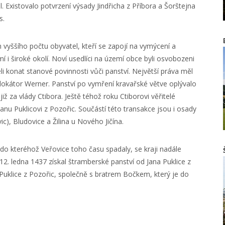
l. Existovalo potvrzení výsady Jindřicha z Příbora a Šorštejna
s.
 vyššího počtu obyvatel, kteří se zapojí na vymýcení a
í i široké okolí. Noví usedlíci na území obce byli osvobozeni
li konat stanové povinnosti vůči panství. Největší práva měl
l lokátor Werner. Panství po vymření kravařské větve oplývalo
iž za vlády Ctibora. Ještě téhož roku Ctiborovi věřitelé
nu Puklicovi z Pozořic. Součástí této transakce jsou i osady
c), Bludovice a Žilina u Nového Jičína.
do kteréhož Veřovice toho času spadaly, se kraji nadále
 12. ledna 1437 získal štramberské panství od Jana Puklice z
Puklice z Pozořic, společně s bratrem Bočkem, který je do