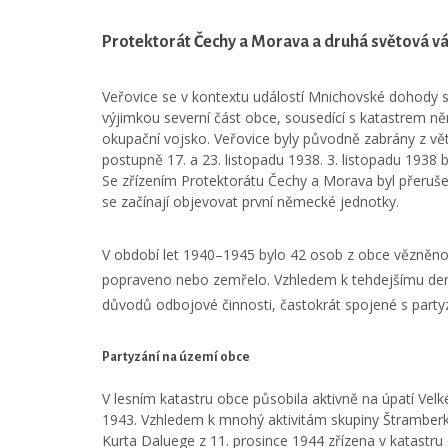
Protektorát Čechy a Morava a druhá světová vá
Veřovice se v kontextu událostí Mnichovské dohody st
výjimkou severní část obce, sousedící s katastrem ně
okupační vojsko. Veřovice byly původně zabrány z větší
postupně 17. a 23. listopadu 1938. 3. listopadu 1938 b
Se zřízením Protektorátu Čechy a Morava byl přerušen
se začínají objevovat první německé jednotky.
V období let 1940–1945 bylo 42 osob z obce vězněno
popraveno nebo zemřelo. Vzhledem k tehdejšímu demo
důvodů odbojové činnosti, častokrát spojené s partyz
Partyzání na území obce
V lesním katastru obce působila aktivně na úpatí Vel
1943. Vzhledem k mnohý aktivitám skupiny Štramberk i
Kurta Daluege z 11. prosince 1944 zřízena v katastru o