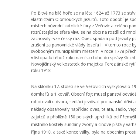
Po Bitvě na bílé hoře se na léta 1624 až 1773 se stáv
vlastnictvím Olomouckých Jezuitů. Toto období je spojen
místech původní katolické fary z Veřovic a celého pan
rozrůstající se sféra vlivu se na obci na rozdíl od m
zachovaly ryze český ráz. Obec spadala pod Jezuity p
zrušení za panovnické vlády Josefa II. V tomto roce 
svobodným municipálním městem. V roce 1778 přecház
v listopadu téhož roku namísto toho do správy šlecht
Novojičínský velkostatek do majetku Tereziánské rytí
roku 1918.
Na sklonku 17. století se ve Veřovicích vyskytovalo 19
domkařů a 1 kovář. Obecní fojt musel panství odvádět
robotovali u dvora, sedláci jezdívali pro panské dříví 
náklady obsahovaly například oves, telata, sádlo, vejc
zajatců a přibližně 150 polských uprchlíků od Přemyšle
místního kostely sundány zvony a cínové píšťaly varhan
října 1918, a také konce války, byla na obecním prost