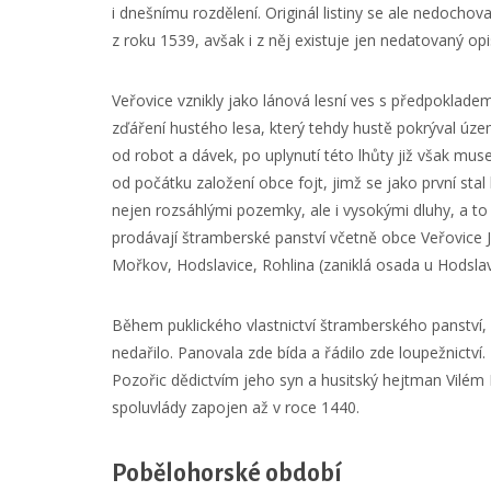
i dnešnímu rozdělení. Originál listiny se ale nedochova
z roku 1539, avšak i z něj existuje jen nedatovaný opi
Veřovice vznikly jako lánová lesní ves s předpokladem
zďáření hustého lesa, který tehdy hustě pokrýval územ
od robot a dávek, po uplynutí této lhůty již však muse
od počátku založení obce fojt, jimž se jako první sta
nejen rozsáhlými pozemky, ale i vysokými dluhy, a to j
prodávají štramberské panství včetně obce Veřovice Ja
Mořkov, Hodslavice, Rohlina (zaniklá osada u Hodslavi
Během puklického vlastnictví štramberského panství, 
nedařilo. Panovala zde bída a řádilo zde loupežnictví.
Pozořic dědictvím jeho syn a husitský hejtman Vilém 
spoluvlády zapojen až v roce 1440.
Pobělohorské období