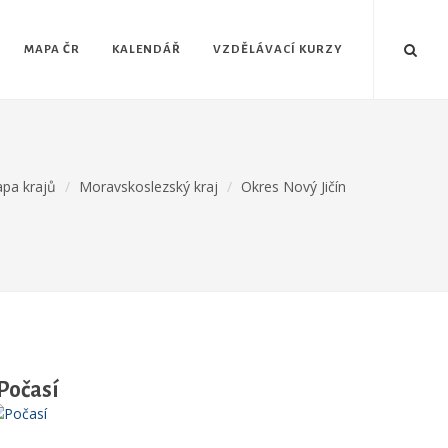
MAPA ČR
KALENDÁŘ
VZDĚLÁVACÍ KURZY
pa krajů
Moravskoslezský kraj
Okres Nový Jičín
Počasí