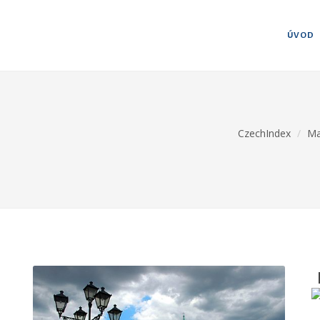
ÚVOD
CzechIndex
Ma