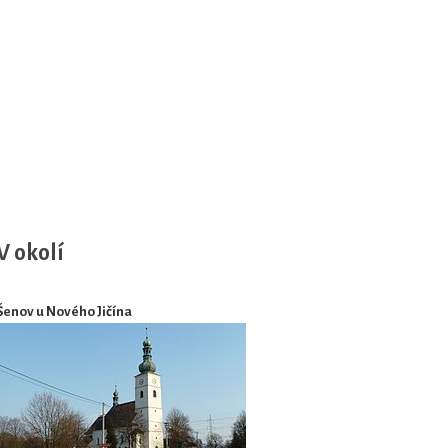
V okolí
Šenov u Nového Jičína