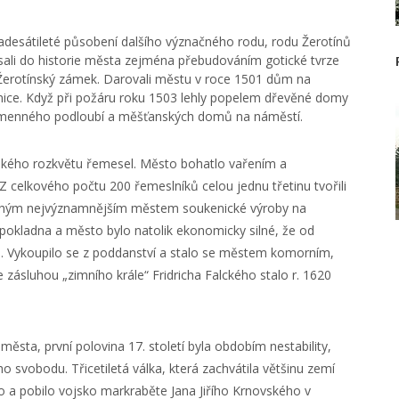
adesátileté působení dalšího význačného rodu, rodu Žerotínů
apsali do historie města zejména přebudováním gotické tvrze
 Žerotínský zámek. Darovali městu v roce 1501 dům na
nice. Když při požáru roku 1503 lehly popelem dřevěné domy
 kamenného podloubí a měšťanských domů na náměstí.
ského rozkvětu řemesel. Město bohatlo vařením a
Z celkového počtu 200 řemeslníků celou jednu třetinu tvořili
 druhým nejvýznamnějším městem soukenické výroby na
okladna a město bylo natolik ekonomicky silné, že od
ín. Vykoupilo se z poddanství a stalo se městem komorním,
zásluhou „zimního krále“ Fridricha Falckého stalo r. 1620
města, první polovina 17. století byla obdobím nestability,
o svobodu. Třicetiletá válka, která zachvátila většinu zemí
o a pobilo vojsko markraběte Jana Jiřího Krnovského v