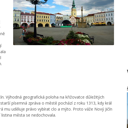
z
y
aně
í
ala
l
n.
n. Výhodná geografická poloha na křižovatce důležitých
jstarší písemná zpráva o městě pochází z roku 1313, kdy král
rá mu uděluje právo vybírat clo a mýto. Proto váže Nový Jičín
í listina města se nedochovala.