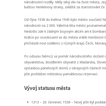
národnostní rozdíly. Měly silný vliv na život města, 
baštou Henleinovy strany, zvláště za starostování Dr. 
Od října 1938 do května 1945 bylo město součástí Ně
národnosti na 2 000. Válečná léta město poznamenal
Nedošlo zde k žádným bojovým akcím ani k bombardo
Krátce po osvobození se do města vrátili menšinoví češ
přicházeli noví osídlenci z různých krajů Čech, Morav
Po odsunu Němců se poměr národnostního složení ob
obyvatelstva, dosídlením obyvatel z Maďarska, Slove
výstavbou panelových domů v okrajových částech měst
Jičín prohlášen městskou památkovou rezervací.
Vývoj statusu města
1313 – 20. červenec 1558 – Nový Jičín byl pod