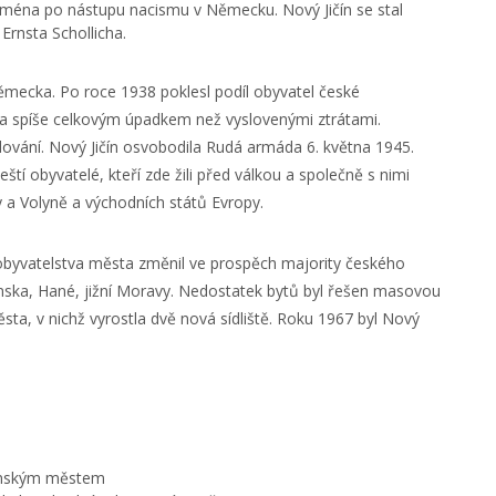
zejména po nástupu nacismu v Německu. Nový Jičín se stal
Ernsta Schollicha.
mecka. Po roce 1938 poklesl podíl obyvatel české
a spíše celkovým úpadkem než vyslovenými ztrátami.
vání. Nový Jičín osvobodila Rudá armáda 6. května 1945.
tí obyvatelé, kteří zde žili před válkou a společně s nimi
y a Volyně a východních států Evropy.
yvatelstva města změnil ve prospěch majority českého
nska, Hané, jižní Moravy. Nedostatek bytů byl řešen masovou
a, v nichž vyrostla dvě nová sídliště. Roku 1967 byl Nový
danským městem