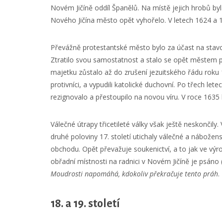
Novém Jičíně oddíl Španělů. Na místě jejich hrobů byla
Nového Jičína město opět vyhořelo. V letech 1624 a 1
Převážně protestantské město bylo za účast na stav
Ztratilo svou samostatnost a stalo se opět městem
majetku zůstalo až do zrušení jezuitského řádu roku 
protivníci, a vypudili katolické duchovní. Po třech le
rezignovalo a přestoupilo na novou víru. V roce 1635 
Válečné útrapy třicetileté války však ještě neskončil
druhé poloviny 17. století utichaly válečné a nábožen
obchodu. Opět převažuje soukenictví, a to jak ve výr
obřadní místnosti na radnici v Novém Jičíně je psáno (
Moudrosti napomáhá, kdokoliv překračuje tento práh
.
18. a 19. století