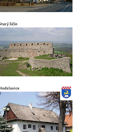
Starý Jičín
Hodslavice