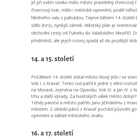
Již při svém vzniku mělo město pravidelný čtvercový
čtvercový tvar, mělo i městské opevnění, podél něho
hliněného valu s palisádou. Teprve během 14. stolet
sídlo (tvrz), nynější zámek. Městský plán je orient
obchodní cesty od Fulneku do Valašského Meziříčí. 
předměstí, ale jejich rozvoj spadá až do pozdější dob
14. a 15. století
Počátkem 14. století získal město Nový Jičín i se st
Vok I. z Kravař. Tento rod patřil k jedné z větví rozr
na Moravě, zejména na Opavsku. Vok III. a Jan IV. z K
trhu a další výsady. Za husitských válek město dobyl
Tehdy panství a město patřilo Janu Jičínskému z Krav
městem. Z období pánů z Kravař pochází původní got
opevnění a základ městského znaku.
16. a 17. století