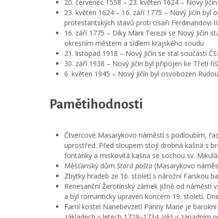
20. červenec 1558 – 23. květen 1624 – Nový Ji
23. květen 1624 – 16. září 1775 – Nový Jičín byl
protestantských stavů proti císaři Ferdinandovi II
16. září 1775 – Díky Marii Terezii se Nový Jičín
okresním městem a sídlem krajského soudu
21. listopad 1918 – Nový Jičín se stal součástí Č
30. září 1938 – Nový Jičín byl připojen ke Třetí říš
6. květen 1945 – Nový Jičín byl osvobozen Rudo
Pamětihodnosti
Čtvercové Masarykovo náměstí s podloubím, řa
uprostřed. Před sloupem stojí drobná kašna s br
fontánky a miskovitá kašna se sochou sv. Mikulá
Měšťanský dům
Stará pošta
(Masarykovo náměstí 
Zbytky hradeb ze 16. století s nárožní Farskou 
Renesanční Žerotínský zámek jižně od náměstí v
a byl romanticky upraven koncem 19. století. D
Farní kostel Nanebevzetí Panny Marie je barokní 
základech v letech 1729–1734. Věž v západním prů