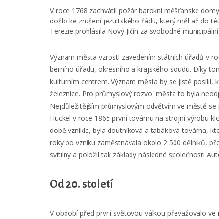
V roce 1768 zachvátil požár barokní měšťanské domy, 
došlo ke zrušení jezuitského řádu, který měl až do t
Terezie prohlásila Nový Jičín za svobodné municipáln
Význam města vzrostl zavedením státních úřadů v roce
berního úřadu, okresního a krajského soudu. Díky t
kulturním centrem. Význam města by se jistě posílil, 
železnice. Pro průmyslový rozvoj města to byla neodp
Nejdůležitějším průmyslovým odvětvím ve městě se p
Hückel v roce 1865 první továrnu na strojní výrobu kl
době vznikla, byla doutníková a tabáková továrna, kte
roky po vzniku zaměstnávala okolo 2 500 dělníků, př
svítilny a položil tak základy následné společnosti Aut
Od 20. století
V období před první světovou válkou převažovalo ve