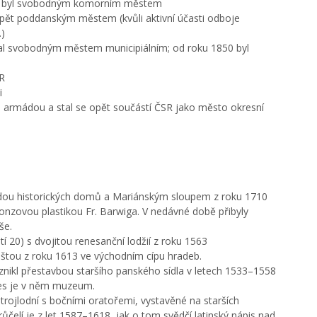
čín byl svobodným komorním městem
 opět poddanským městem (kvůli aktivní účasti odboje
.)
 stal svobodným městem municipiálním; od roku 1850 byl
SR
i
u armádou a stal se opět součástí ČSR jako město okresní
dou historických domů a Mariánským sloupem z roku 1710
onzovou plastikou Fr. Barwiga. V nedávné době přibyly
še.
20) s dvojitou renesanční lodžií z roku 1563
baštou z roku 1613 ve východním cípu hradeb.
znikl přestavbou staršího panského sídla v letech 1533–1558
nes je v něm muzeum.
trojlodní s bočními oratořemi, vystavěné na starších
čelí je z let 1587–1618, jak o tom svědčí latinský nápis nad