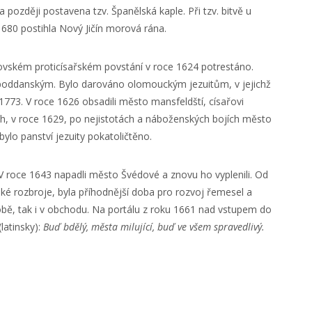
 později postavena tzv. Španělská kaple. Při tzv. bitvě u
680 postihla Nový Jičín morová rána.
ovském proticísařském povstání v roce 1624 potrestáno.
 poddanským. Bylo darováno olomouckým jezuitům, v jejichž
1773. V roce 1626 obsadili město mansfeldští, císařovi
tech, v roce 1629, po nejistotách a náboženských bojích město
bylo panství jezuity pokatoličtěno.
y. V roce 1643 napadli město Švédové a znovu ho vyplenili. Od
ské rozbroje, byla příhodnější doba pro rozvoj řemesel a
obě, tak i v obchodu. Na portálu z roku 1661 nad vstupem do
latinsky):
Buď bdělý, města milující, buď ve všem spravedlivý.