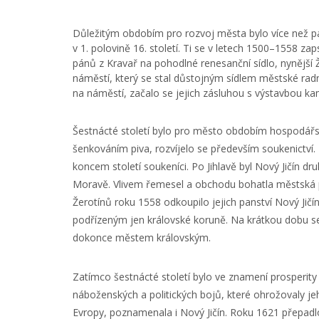
Důležitým obdobím pro rozvoj města bylo více než p
v 1. polovině 16. století. Ti se v letech 1500–1558 z
pánů z Kravař na pohodlné renesanční sídlo, nynější
náměstí, který se stal důstojným sídlem městské rad
na náměstí, začalo se jejich zásluhou s výstavbou
Šestnácté století bylo pro město obdobím hospodář
šenkováním piva, rozvíjelo se především soukenictví. 
koncem století soukeníci. Po Jihlavě byl Nový Jičín
Moravě. Vlivem řemesel a obchodu bohatla městská p
Žerotínů roku 1558 odkoupilo jejich panství Nový Jič
podřízeným jen královské koruně. Na krátkou dobu se 
dokonce městem královským.
Zatímco šestnácté století bylo ve znamení prosperity 
náboženských a politických bojů, které ohrožovaly jeh
Evropy, poznamenala i Nový Jičín. Roku 1621 přepadl