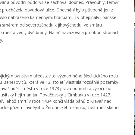
 tvar a původní půdorys se zachoval dodnes. Pravoúhlý, téměř
ž procházela obvodová ulice. Opevnění bylo původně jen z
í bylo nahrazeno kamennými hradbami. Ty obepínaly i panské
ován směrem od severozápadu k jihovýchodu, ve směru
Do města vedly dvě brány. Na ně navazovala po obou stranách
y.
arojickým panstvím představitel významného šlechtického rodu
odu Benešoviců, která ve 13. století vlastnila rozsáhlé pozemky
ravař udělili městu v roce 1373 práva odúmrti a výročního
 husitský hejtman Jan Tovačovský z Cimburka v roce 1427.
ař, jehož smrtí v roce 1434 končí vláda pánů z Kravař nad
ické přízemí nynějšího Žerotínského zámku, část městského