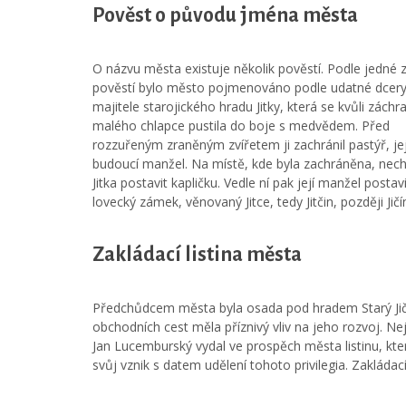
Pověst o původu jména města
O názvu města existuje několik pověstí. Podle jedné 
pověstí bylo město pojmenováno podle udatné dcer
majitele starojického hradu Jitky, která se kvůli záchr
malého chlapce pustila do boje s medvědem. Před
rozzuřeným zraněným zvířetem ji zachránil pastýř, jej
budoucí manžel. Na místě, kde byla zachráněna, nech
Jitka postavit kapličku. Vedle ní pak její manžel postavi
lovecký zámek, věnovaný Jitce, tedy Jitčin, později Jičí
Zakládací listina města
Předchůdcem města byla osada pod hradem Starý Jičí
obchodních cest měla příznivý vliv na jeho rozvoj. Ne
Jan Lucemburský vydal ve prospěch města listinu, kte
svůj vznik s datem udělení tohoto privilegia. Zakládac