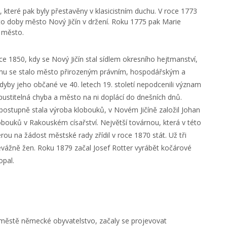
které pak byly přestavěny v klasicistním duchu. V roce 1773
éto doby město Nový Jičín v držení. Roku 1775 pak Marie
í město.
 1850, kdy se Nový Jičín stal sídlem okresního hejtmanství,
omu se stalo město přirozeným právním, hospodářským a
kdyby jeho občané ve 40. letech 19. století nepodcenili význam
ustitelná chyba a město na ni doplácí do dnešních dnů.
ostupně stala výroba klobouků, v Novém Jičíně založil Johan
obouků v Rakouském císařství. Největší továrnou, která v této
rou na žádost městské rady zřídil v roce 1870 stát. Už tři
evážně žen. Roku 1879 začal Josef Rotter vyrábět kočárové
opal.
 městě německé obyvatelstvo, začaly se projevovat