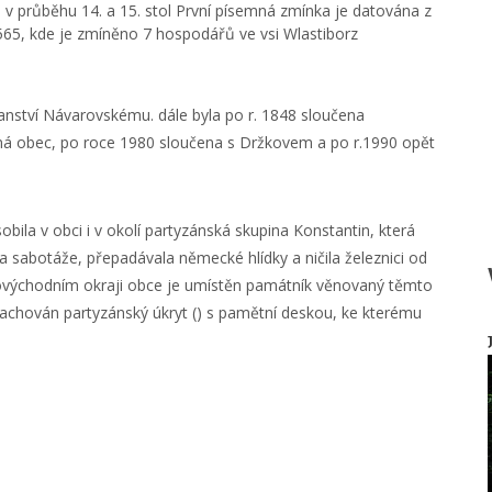
 v průběhu 14. a 15. stol První písemná zmínka je datována z
1565, kde je zmíněno 7 hospodářů ve vsi Wlastiborz
panství Návarovskému. dále byla po r. 1848 sloučena
tná obec, po roce 1980 sloučena s Držkovem a po r.1990 opět
ila v obci i v okolí partyzánská skupina Konstantin, která
la sabotáže, přepadávala německé hlídky a ničila železnici od
ovýchodním okraji obce je umístěn památník věnovaný těmto
achován partyzánský úkryt () s pamětní deskou, ke kterému