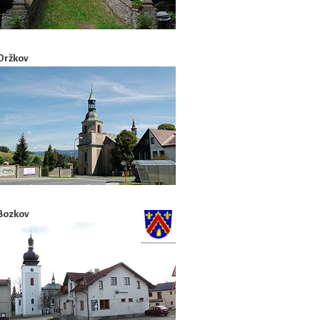
Držkov
Bozkov