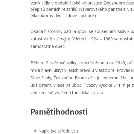
Vznik sídla v období české kolonizace Železnobrodska
přepisů berních rejstříků Návarovského panství z r. 
(Vlastiborův dvůr- lidově Lastiboř)
Osada historicky patřila spolu se sousedními sídly k 
katastrálně s Jílovým. V letech 1924 – 1980 samosta
samostatná obec.
Během 2. světové války, konkrétně od roku 1943, působ
měla hlavní úkryt v lesích právě u Vlastiboře. Provádě
Malé Skály, Železného Brodu až k Jesennému. Na jih
událostem. V lese na úbočí Hvězdy vysoké 511 m je z
vede zeleně značená turistická stezka.
Pamětihodnosti
kaple (ve středu vsi)