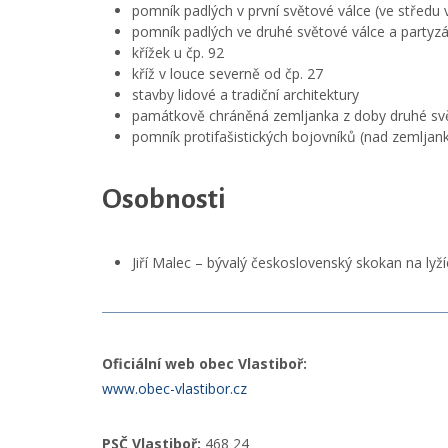
pomník padlých v první světové válce (ve středu v
pomník padlých ve druhé světové válce a partyz
křížek u čp. 92
kříž v louce severně od čp. 27
stavby lidové a tradiční architektury
památkově chráněná zemljanka z doby druhé světo
pomník protifašistických bojovníků (nad zemljan
Osobnosti
Jiří Malec – bývalý československý skokan na lyží
Oficiální web obec Vlastiboř:
www.obec-vlastibor.cz
PSČ Vlastiboř:
468 24