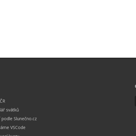
I
 ČR
ář svátků
 podle Slunečno.cz
váme VSCode