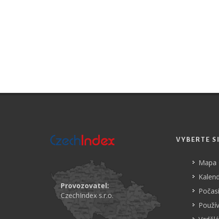
VYBERTE S
Mapa
Kalend
Provozovatel:
Počasí
CzechIndex s.r.o.
Použí