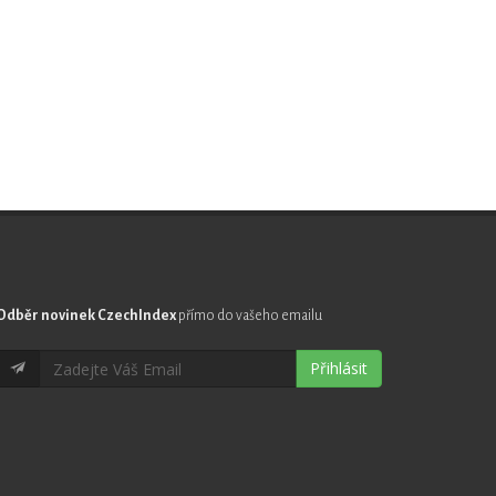
Odběr novinek CzechIndex
přímo do vašeho emailu
Přihlásit