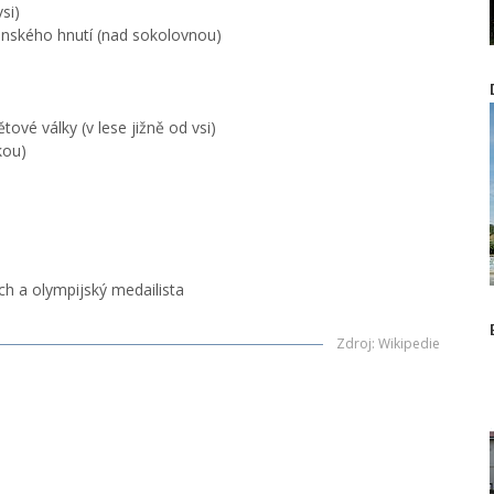
si)
ánského hnutí (nad sokolovnou)
vé války (v lese jižně od vsi)
kou)
ch a olympijský medailista
Zdroj
:
Wikipedie