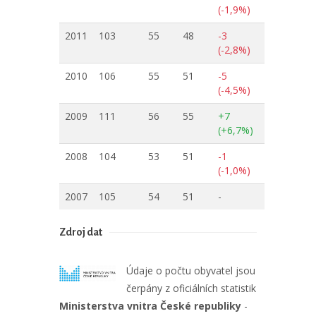
(-1,9%)
2011
103
55
48
-3
(-2,8%)
2010
106
55
51
-5
(-4,5%)
2009
111
56
55
+7
(+6,7%)
2008
104
53
51
-1
(-1,0%)
2007
105
54
51
-
Zdroj dat
Údaje o počtu obyvatel jsou
čerpány z oficiálních statistik
Ministerstva vnitra České republiky
-