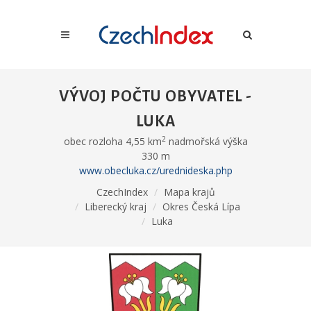
VÝVOJ POČTU OBYVATEL -
LUKA
2
obec rozloha 4,55 km
nadmořská výška
330 m
www.obecluka.cz/urednideska.php
CzechIndex
Mapa krajů
Liberecký kraj
Okres Česká Lípa
Luka