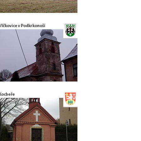
Vlčkovice v Podkrkonoší
Kocbeře