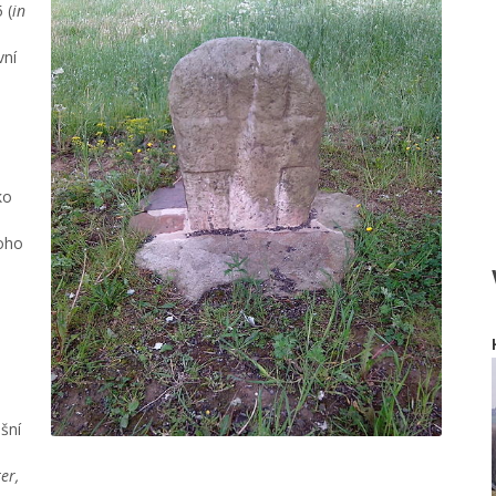
 (
in
vní
,
ko
noho
šní
er,