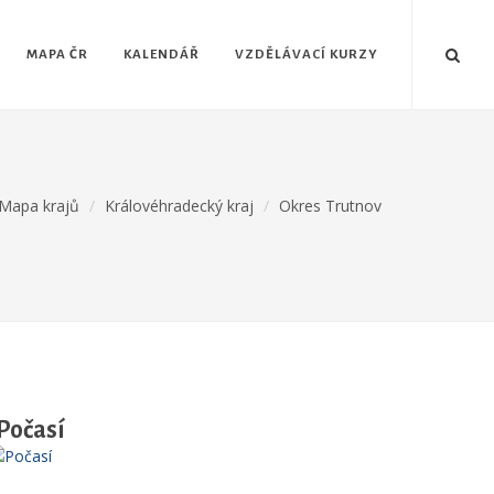
MAPA ČR
KALENDÁŘ
VZDĚLÁVACÍ KURZY
Mapa krajů
Královéhradecký kraj
Okres Trutnov
Počasí