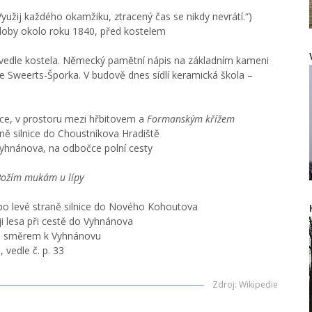
 Využij každého okamžiku, ztracený čas se nikdy nevrátí.“)
oby okolo roku 1840, před kostelem
ž vedle kostela. Německý pamětní nápis na základním kameni
e Sweerts-Šporka. V budově dnes sídlí keramická škola –
ice, v prostoru mezi hřbitovem a
Formanským křížem
raně silnice do Choustníkova Hradiště
 Vyhnánova, na odbočce polní cesty
Božím mukám u lípy
, po levé straně silnice do Nového Kohoutova
aji lesa při cestě do Vyhnánova
ích směrem k Vyhnánovu
, vedle č. p. 33
Zdroj
:
Wikipedie