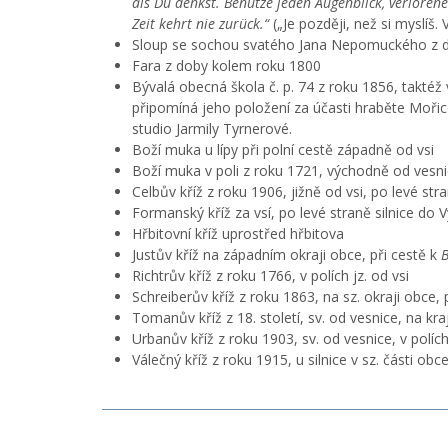
als Du denkst. Benutze jeden Augenblick, verlorene
Zeit kehrt nie zurück.“
(„Je později, než si myslíš.
Sloup se sochou svatého Jana Nepomuckého z d
Fara z doby kolem roku 1800
Bývalá obecná škola č. p. 74 z roku 1856, takté
připomíná jeho položení za účasti hraběte Mořic
studio Jarmily Tyrnerové.
Boží muka u lípy při polní cestě západně od vsi
Boží muka v poli z roku 1721, východně od vesn
Celbův kříž z roku 1906, jižně od vsi, po levé st
Formanský kříž za vsí, po levé straně silnice do
Hřbitovní kříž uprostřed hřbitova
Justův kříž na západním okraji obce, při cestě k
Richtrův kříž z roku 1766, v polích jz. od vsi
Schreiberův kříž z roku 1863, na sz. okraji obce
Tomanův kříž z 18. století, sv. od vesnice, na kr
Urbanův kříž z roku 1903, sv. od vesnice, v pol
Válečný kříž z roku 1915, u silnice v sz. části obce