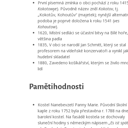
První písemná zmínka o obci pochází z roku 1415
Kokotowye
). Původně název zněl
Kokotov
, tj.
„Kokotův, Kohoutův“ (majetek); nynější alternati
podoba je poprvé doložena k roku 1541 (
ves
Kohautow
).
1620, Místní sedláci se účastní bitvy na Bílé hoře
většina padla
1835, V obci se narodil Jan Schmitt, který se stal
profesorem na vídeňské konzervatoři a vynikl ja
hudební skladatel
1880, Zavedeno košíkářství, kterým se živilo m
lidí
Pamětihodnosti
Kostel Nanebevzetí Panny Marie. Původní školní
kaple z roku 1752 byla přestavěna r. 1788 na dne
barokní kostel. Na fasádě kostela se dochovaly
sluneční hodiny s německým nápisem
„Es ist spät