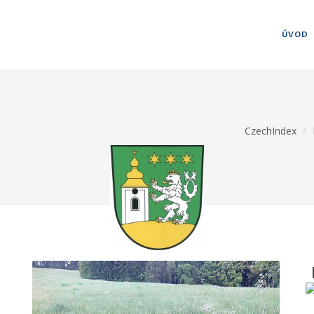
ÚVOD
CzechIndex