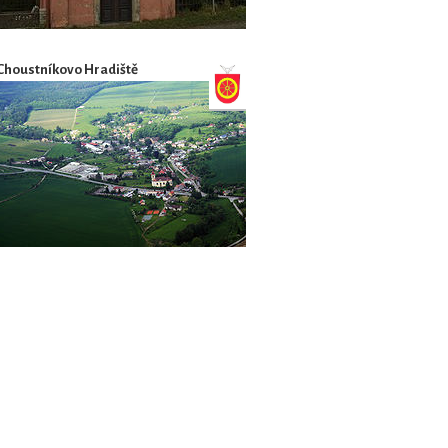
Choustníkovo Hradiště