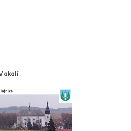
V okolí
Hajnice