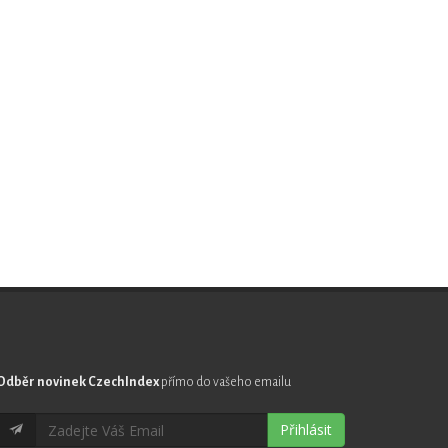
Odběr novinek CzechIndex
přímo do vašeho emailu
Přihlásit