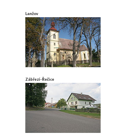
Lanžov
Zábřezí-Řečice