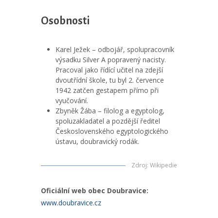
Osobnosti
Karel Ježek – odbojář, spolupracovník
výsadku Silver A popravený nacisty.
Pracoval jako řídící učitel na zdejší
dvoutřídní škole, tu byl 2. července
1942 zatčen gestapem přímo při
vyučování.
Zbyněk Žába – filolog a egyptolog,
spoluzakladatel a pozdější ředitel
Československého egyptologického
ústavu, doubravický rodák.
Zdroj
:
Wikipedie
Oficiální web obec Doubravice:
www.doubravice.cz