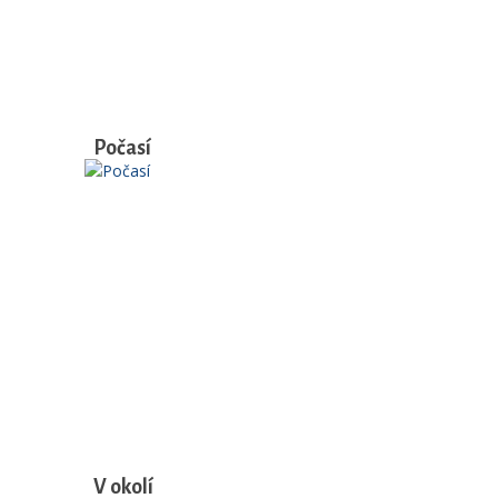
Počasí
V okolí