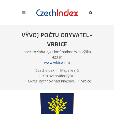
VÝVOJ POČTU OBYVATEL -
VRBICE
2
obec rozloha 2,42 km
nadmořská výška
423 m
www.vrbice.info
CzechIndex
Mapa krajů
Královéhradecký kraj
Okres Rychnov nad Kněžnou
Vrbice