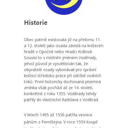
Historie
Obec patrně existovala již na přelomu 11.
a 12. století jako osada závislá na knížecím
hradě v Opočně nebo Hradci Králové.
Souvisí to s místním jménem
Voděrady
,
jehož původ je vysvětlován tak, že
obyvatelé osady vykonávali pro správní
knížecí středisko práce při údržbě vodních
toků. První historicky dochovaná písemná
zmínka však pochází až ze 14. století,
konkrétně z roku 1355. Voděrady tehdy
patřily do vlastnictví Radslava z Voděrad.
V letech 1495 až 1556 patřila vesnice
pánům z Pernštejna. V roce 1559 koupil