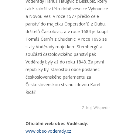
Voděrady Hanuš Haugvic z Biskupic, který
také založil v této době vesnice Vyhnanice
a Novou Ves. V roce 1577 přešlo celé
panství do majetku Oppersdorfů z Dubu,
držitelů Častolovic, a v roce 1684 je koupil
Tomáš Černín z Chudenic. V roce 1695 se
staly Voděrady majetkem Sternbergů a
součástí častolovického panství pak
Voděrady byly až do roku 1848. Za první
republiky byl starostou obce poslanec
československého parlamentu za
Československou stranu lidovou Karel
Řičář.
Zdroj
:
Wikipedie
Oficiální web obec Voděrady:
www.obec-voderady.cz