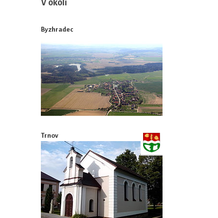
V okolí
Byzhradec
Trnov