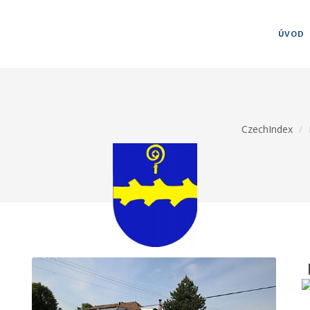
ÚVOD
CzechIndex