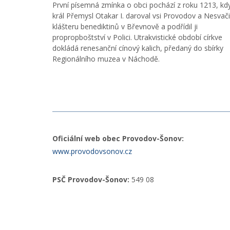
První písemná zmínka o obci pochází z roku 1213, kd
král Přemysl Otakar I. daroval vsi Provodov a Nesvači
klášteru benediktinů v Břevnově a podřídil ji
propropboštství v Polici. Utrakvistické období církve
dokládá renesanční cínový kalich, předaný do sbírky
Regionálního muzea v Náchodě.
Oficiální web obec Provodov-Šonov:
www.provodovsonov.cz
PSČ Provodov-Šonov:
549 08