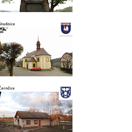
Studnice
Černčice