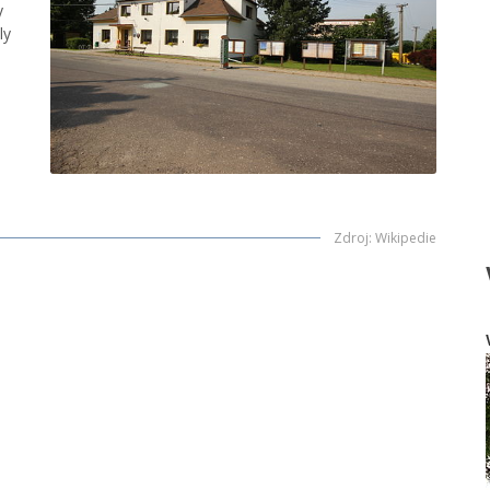
y
ly
Zdroj
:
Wikipedie