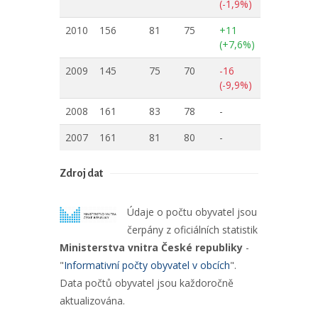
(-1,9%)
2010
156
81
75
+11
(+7,6%)
2009
145
75
70
-16
(-9,9%)
2008
161
83
78
-
2007
161
81
80
-
Zdroj dat
Údaje o počtu obyvatel jsou
čerpány z oficiálních statistik
Ministerstva vnitra České republiky
-
"
Informativní počty obyvatel v obcích
".
Data počtů obyvatel jsou každoročně
aktualizována.