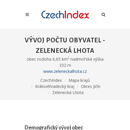
VÝVOJ POČTU OBYVATEL -
ZELENECKÁ LHOTA
2
obec rozloha 6,65 km
nadmořská výška
332 m
www.zeleneckalhota.cz
CzechIndex
Mapa krajů
Královéhradecký kraj
Okres Jičín
Zelenecká Lhota
Demografický vývoj obec