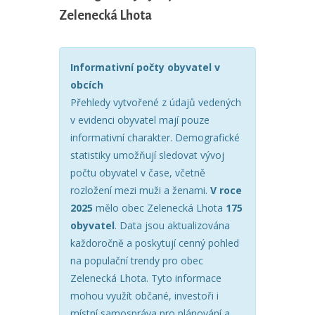
Zelenecká Lhota
Informativní počty obyvatel v
obcích
Přehledy vytvořené z údajů vedených
v evidenci obyvatel mají pouze
informativní charakter. Demografické
statistiky umožňují sledovat vývoj
počtu obyvatel v čase, včetně
rozložení mezi muži a ženami.
V roce
2025
mělo obec Zelenecká Lhota
175
obyvatel
. Data jsou aktualizována
každoročně a poskytují cenný pohled
na populační trendy pro obec
Zelenecká Lhota. Tyto informace
mohou využít občané, investoři i
místní samospráva pro plánování a