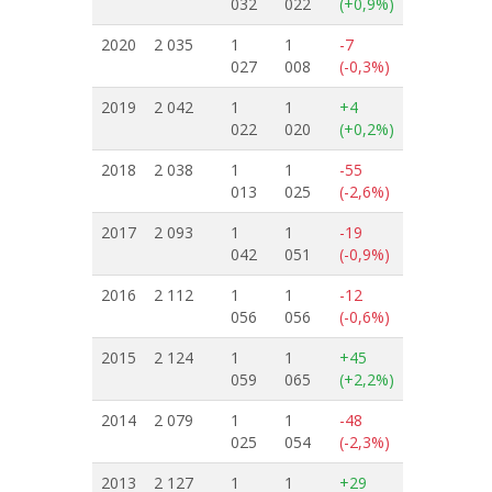
032
022
(+0,9%)
2020
2 035
1
1
-7
027
008
(-0,3%)
2019
2 042
1
1
+4
022
020
(+0,2%)
2018
2 038
1
1
-55
013
025
(-2,6%)
2017
2 093
1
1
-19
042
051
(-0,9%)
2016
2 112
1
1
-12
056
056
(-0,6%)
2015
2 124
1
1
+45
059
065
(+2,2%)
2014
2 079
1
1
-48
025
054
(-2,3%)
2013
2 127
1
1
+29