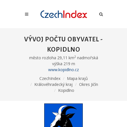
VÝVOJ POČTU OBYVATEL -
KOPIDLNO
2
město rozloha 29,11 km
nadmořská
výška 219 m
www.kopidlno.cz
CzechIndex
Mapa krajů
Královéhradecký kraj
Okres Jičín
Kopidlno