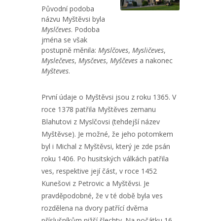
Původní podoba
názvu Myštěvsi byla
Myslčeves
. Podoba
jména se však
postupně měnila:
Myslčoves
,
Mysličeves
,
Myslečeves
,
Mysčeves
,
Myščeves
a nakonec
Myšteves
.
První údaje o Myštěvsi jsou z roku 1365. V
roce 1378 patřila Myštěves zemanu
Blahutovi z Myslčovsi (tehdejší název
Myštěvse). Je možné, že jeho potomkem
byl i Michal z Myštěvsi, který je zde psán
roku 1406. Po husitských válkách patřila
ves, respektive její část, v roce 1452
Kunešovi z Petrovic a Myštěvsi. Je
pravděpodobné, že v té době byla ves
rozdělena na dvory patřící dvěma
příslušníkům nižší šlechty. Na počátku 16.