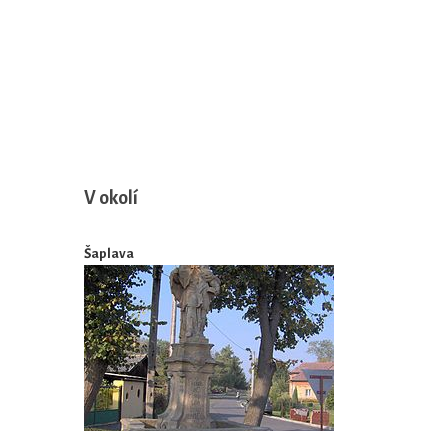
V okolí
Šaplava