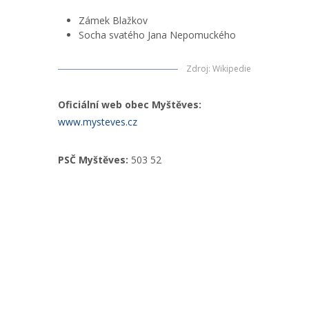
Zámek Blažkov
Socha svatého Jana Nepomuckého
Zdroj
:
Wikipedie
Oficiální web obec Myštěves:
www.mysteves.cz
PSČ Myštěves:
503 52