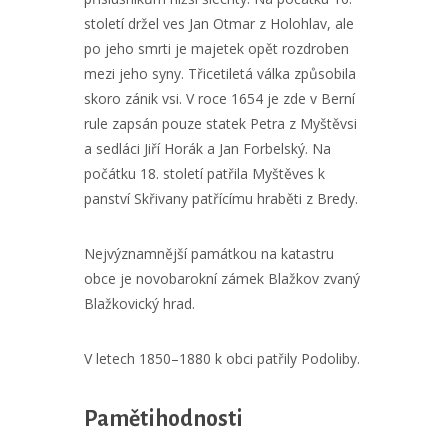
století držel ves Jan Otmar z Holohlav, ale
po jeho smrti je majetek opět rozdroben
mezi jeho syny. Třicetiletá válka způsobila
skoro zánik vsi. V roce 1654 je zde v Berní
rule zapsán pouze statek Petra z Myštěvsi
a sedláci Jiří Horák a Jan Forbelský. Na
počátku 18. století patřila Myštěves k
panství Skřivany patřícímu hraběti z Bredy.
Nejvýznamnější památkou na katastru
obce je novobarokní zámek Blažkov zvaný
Blažkovický hrad.
V letech 1850–1880 k obci patřily Podoliby.
Pamětihodnosti