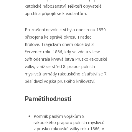
katolické náboženství. Někteří obyvatelé
uprchli a připojili se k exulantům.
Po zrušení nevolnictví byla obec roku 1850
připojena ke správě okresu Hradec
Králové. Tragickým dnem obce byl 3.
červenec roku 1866, kdy se zde a v lese
Svíb
odehrála krvavá bitva Prusko-rakouské
války, v níž se střetl 8. prapor polních
myslivců armády rakouského císařství se 7.
pěší divizí vojska pruského království.
Pamětihodnosti
Pomník padlým vojákům 8.
rakouského praporu polních myslivců
z prusko-rakouské války roku 1866, v