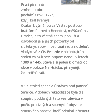
První písemná
zmínka o obci
pochází z roku 1225,
kdy ji král Přemysl
Otakar I. výměnou za Vestec postoupil
bratrům Petrovi a Benedovi, měšťanům z
Hradce, a to včetně sedmi popluží a
osvobodil je a jejich potomky od
služebných povinností „nářezu a noclehu“.
Vladykové z Čistěvsi zde v následujícím
století založili tvrz, připomínanou v letech
1389 a 1445. Stávala si jeden kilometr od
obce v poloze Na Hrádku, při nynější
železniční trati.
V 17. století spadala Čistěves pod panství
Smiřice. V dobách rekatolizace byla dle
soupisu poddaných tato ves „devátá v
počtu protivných a spurných“ obyvatel
smiřického panství, kteří odmítali přijmout