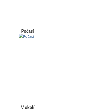
Počasí
V okolí