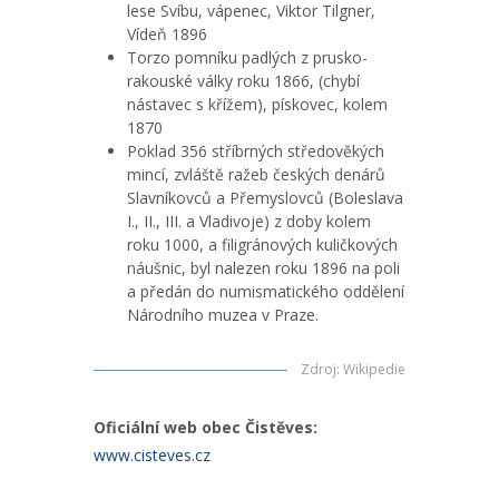
lese Svíbu, vápenec, Viktor Tilgner,
Vídeň 1896
Torzo pomníku padlých z prusko-
rakouské války roku 1866, (chybí
nástavec s křížem), pískovec, kolem
1870
Poklad 356 stříbrných středověkých
mincí, zvláště ražeb českých denárů
Slavníkovců a Přemyslovců (Boleslava
I., II., III. a Vladivoje) z doby kolem
roku 1000, a filigránových kuličkových
náušnic, byl nalezen roku 1896 na poli
a předán do numismatického oddělení
Národního muzea v Praze.
Zdroj
:
Wikipedie
Oficiální web obec Čistěves:
www.cisteves.cz