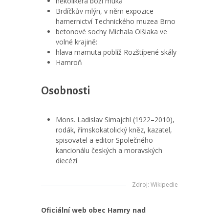
několikerá boží muka
Brdíčkův mlýn, v něm expozice
hamernictví Technického muzea Brno
betonové sochy Michala Olšiaka ve
volné krajině:
hlava mamuta poblíž Rozštípené skály
Hamroň
Osobnosti
Mons. Ladislav Simajchl (1922–2010),
rodák, římskokatolický kněz, kazatel,
spisovatel a editor Společného
kancionálu českých a moravských
diecézí
Zdroj
:
Wikipedie
Oficiální web obec Hamry nad