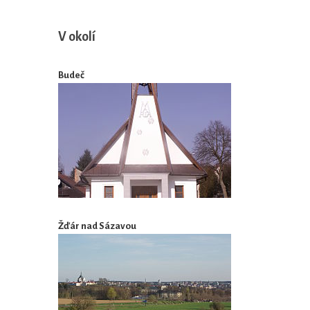
V okolí
Budeč
Žďár nad Sázavou