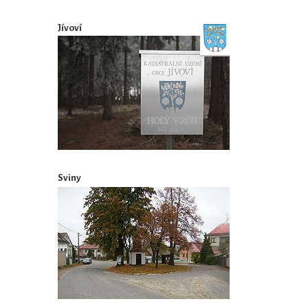
Jívoví
Sviny