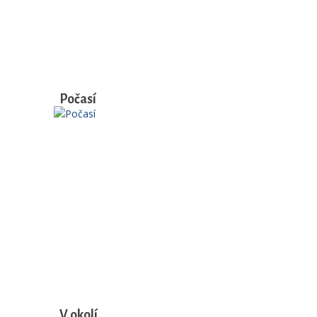
Počasí
V okolí