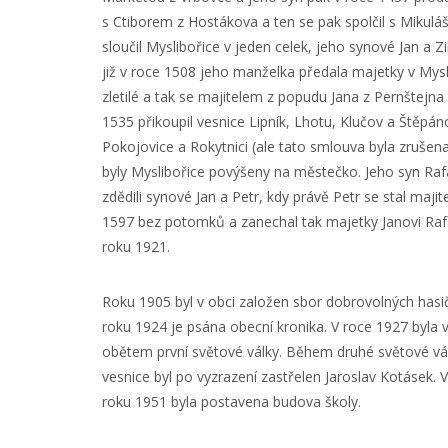
s Ctiborem z Hostákova a ten se pak spolčil s Mikul
sloučil Myslibořice v jeden celek, jeho synové Jan a 
již v roce 1508 jeho manželka předala majetky v Myslib
zletilé a tak se majitelem z popudu Jana z Pernštejna
1535 přikoupil vesnice Lipník, Lhotu, Klučov a Štěpá
Pokojovice a Rokytnici (ale tato smlouva byla zrušena
byly Myslibořice povýšeny na městečko. Jeho syn Rafa
zdědili synové Jan a Petr, kdy právě Petr se stal maji
1597 bez potomků a zanechal tak majetky Janovi Rafa
roku 1921.
Roku 1905 byl v obci založen sbor dobrovolných hasi
roku 1924 je psána obecní kronika. V roce 1927 byla 
obětem první světové války. Během druhé světové války 
vesnice byl po vyzrazení zastřelen Jaroslav Kotásek.
roku 1951 byla postavena budova školy.