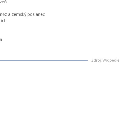
ězeň
kněz a zemský poslanec
cích
ka
Zdroj
:
Wikipedie