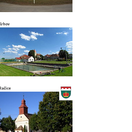
Krhov
Račice