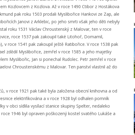
ášem Kozlovcem z Kozlova. Až v roce 1490 Ctibor z Hostákova
Zikmund pak roku 1503 prodali Myslibořice Hankovi ze Zap, ale
ořicích Janovi z Arklebic, po jeho smrti však jeho děti nebyly
 stal roku 1531 Václav Chroustenský z Malovar, ten v roce
novice, roce 1537 pak zakoupil také Litohoř, Domamil,
), v roce 1541 pak zakoupil ještě Ratibořice. V roce 1538 pak
el zdědil Myslibořice, zemřel v roce 1585 a jeho majetky
telem Myslibořic, Jan si ponechal Rudolec. Petr zemřel v roce
elovi Chroustenskému z Malovar. Ten panství vlastnil až do
čů, v roce 1921 pak také byla založena obecní knihovna a od
vesnice elektrifikována a v roce 1928 byl odhalen pomník
v obci sídlila vysílací stanice skupiny Spelter, nedaleko
 V roce 1946 byl opraven poškozený kostel svatého Lukáše a