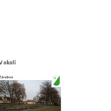
V okolí
Zárubice