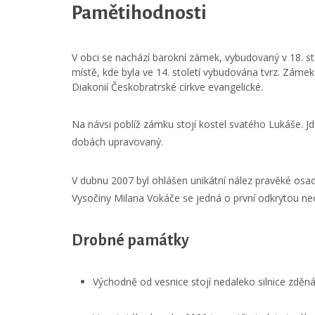
Pamětihodnosti
V obci se nachází barokní zámek, vybudovaný v 18. st
místě, kde byla ve 14. století vybudována tvrz. Zám
Diakonií Českobratrské církve evangelické.
Na návsi poblíž zámku stojí kostel svatého Lukáše. J
dobách upravovaný.
V dubnu 2007 byl ohlášen unikátní nález pravěké osa
Vysočiny Milana Vokáče se jedná o první odkrytou neo
Drobné památky
Východně od vesnice stojí nedaleko silnice zděná