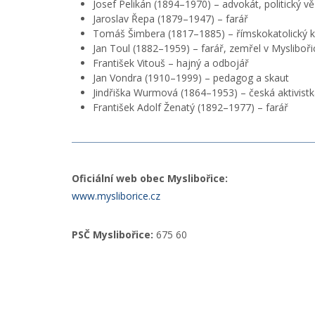
Josef Pelikán (1894–1970) – advokát, politický v
Jaroslav Řepa (1879–1947) – farář
Tomáš Šimbera (1817–1885) – římskokatolický 
Jan Toul (1882–1959) – farář, zemřel v Mysliboři
František Vitouš – hajný a odbojář
Jan Vondra (1910–1999) – pedagog a skaut
Jindřiška Wurmová (1864–1953) – česká aktivist
František Adolf Ženatý (1892–1977) – farář
Oficiální web obec Myslibořice:
www.mysliborice.cz
PSČ Myslibořice:
675 60