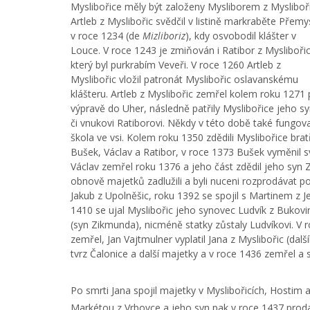
Myslibořice měly být založeny Mysliborem z Mysliboři
Artleb z Myslibořic svědčil v listině markraběte Přemy
v roce 1234 (de
Mizliboriz
), kdy osvobodil klášter v
Louce. V roce 1243 je zmiňován i Ratibor z Myslibořic
který byl purkrabím Veveři. V roce 1260 Artleb z
Myslibořic vložil patronát Myslibořic oslavanskému
klášteru. Artleb z Myslibořic zemřel kolem roku 1271 
výpravě do Uher, následně patřily Myslibořice jeho sy
či vnukovi Ratiborovi. Někdy v této době také fungov
škola ve vsi. Kolem roku 1350 zdědili Myslibořice brat
Bušek, Václav a Ratibor, v roce 1373 Bušek vyměnil sv
Václav zemřel roku 1376 a jeho část zdědil jeho syn 
obnově majetků zadlužili a byli nuceni rozprodávat pos
Jakub z Upolněšic, roku 1392 se spojil s Martinem z 
1410 se ujal Myslibořic jeho synovec Ludvík z Bukovin
(syn Zikmunda), nicméně statky zůstaly Ludvíkovi. V 
zemřel, Jan Vajtmulner vyplatil Jana z Myslibořic (dal
tvrz Čalonice a další majetky a v roce 1436 zemřel a 
Po smrti Jana spojil majetky v Myslibořicích, Hostim 
Markétou z Vrbovce a jeho syn pak v roce 1437 prodal 