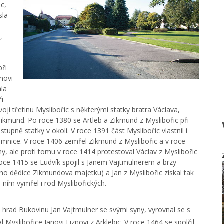
c,
sla
,
při
novi
ala
ři
oji třetinu Myslibořic s některými statky bratra Václava,
Zikmund. Po roce 1380 se Artleb a Zikmund z Myslibořic při
tupně statky v okolí. V roce 1391 část Myslibořic vlastnil i
Jemnice. V roce 1406 zemřel Zikmund z Myslibořic a v roce
y, ale proti tomu v roce 1414 protestoval Václav z Myslibořic
roce 1415 se Ludvík spojil s Janem Vajtmulnerem a brzy
šího dědice Zikmundova majetku) a Jan z Myslibořic získal tak
s ním vymřel i rod Myslibořických.
a hrad Bukovinu Jan Vajtmulner se svými syny, vyrovnal se s
Myslibořice Janovi Liznovi z Arklebic. V roce 1464 se spolčil