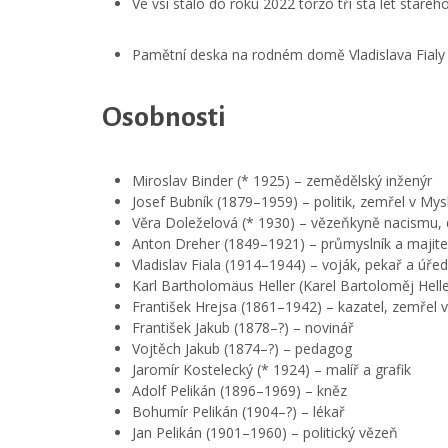
Ve vsi stálo do roku 2022 torzo tři sta let starého
Pamětní deska na rodném domě Vladislava Fialy
Osobnosti
Miroslav Binder (* 1925) – zemědělský inženýr
Josef Bubník (1879–1959) – politik, zemřel v Mysl
Věra Doleželová (* 1930) – vězeňkyně nacismu, 
Anton Dreher (1849–1921) – průmyslník a majite
Vladislav Fiala (1914–1944) – voják, pekař a ú
Karl Bartholomäus Heller (Karel Bartoloměj Hell
František Hrejsa (1861–1942) – kazatel, zemřel v
František Jakub (1878–?) – novinář
Vojtěch Jakub (1874–?) – pedagog
Jaromír Kostelecký (* 1924) – malíř a grafik
Adolf Pelikán (1896–1969) – kněz
Bohumír Pelikán (1904–?) – lékař
Jan Pelikán (1901–1960) – politický vězeň