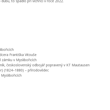
 dubu, to spadlo při vichřici v roce 2022.
ibořicích
dcera Františka Vitouše
l zámku v Myslibořicích
ředník, československý odbojář popravený v KT Mautausen
er) (1824–1880) – přírodovědec
 Myslibořicích