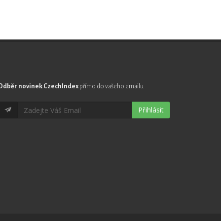
Odběr novinek CzechIndex
přímo do vašeho emailu
Přihlásit