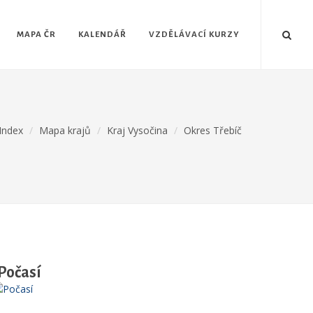
MAPA ČR
KALENDÁŘ
VZDĚLÁVACÍ KURZY
Index
Mapa krajů
Kraj Vysočina
Okres Třebíč
Počasí