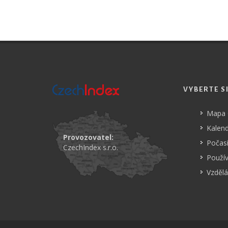
VYBERTE S
Mapa
Kalend
Provozovatel:
Počasí
CzechIndex s.r.o.
Použí
Vzdělá