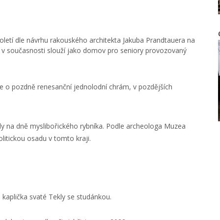
oletí dle návrhu rakouského architekta Jakuba Prandtauera na
ek v současnosti slouží jako domov pro seniory provozovaný
de o pozdně renesanční jednolodní chrám, v pozdějších
dy na dně myslibořického rybníka. Podle archeologa Muzea
litickou osadu v tomto kraji.
 kaplička svaté Tekly se studánkou.