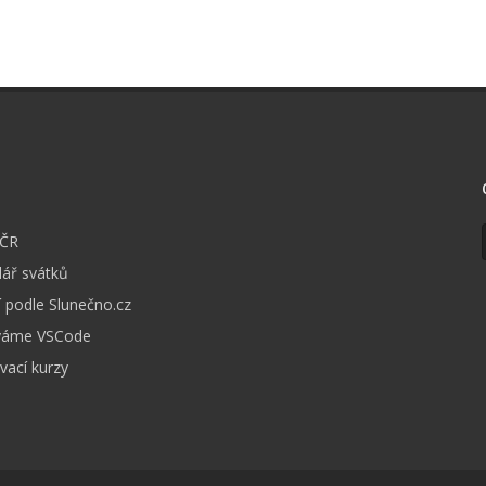
I
 ČR
ář svátků
 podle Slunečno.cz
váme VSCode
vací kurzy