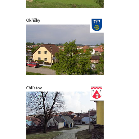
Okříšky
Chlístov