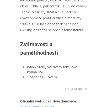
brtnického panství, od roku 1850 patřil do
okresu Jihlava, pak od roku 1855 do okresu
Třebíč. Mezi lety 1850 a 1919 patřily
Hvězdoňovice pod Heraltice a mezi lety
1980 a 1990 byla obec začleněna pod
Okříšky, následně se obec osamostatnila.
Zajímavosti a
pamětihodnosti
rybník Steklý využívaný také jako
koupaliště
Hospoda U Kovářů
Zdroj
:
Wikipedie
Oficiální web obec Hvězdoňovice: