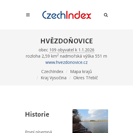
HVĚZDOŇOVICE
obec
109 obyvatel k 1.1.2026
2
rozloha 2,59 km
nadmořská výška 551 m
www.hvezdonovice.cz
CzechIndex
Mapa krajů
Kraj Vysočina
Okres Třebíč
Historie
První písemná