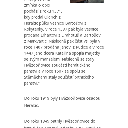
zmínka o obci
pochází z roku 1371,
kdy prodal Oldřich z
Heraltic půlku vesnice Bartošovi z
Rokyténky, v roce 1387 pak byla vesnice
prodána Erhartovi z Drahotuš a Bartošovi
z Markvartic. Následně pak část vsi byla v
roce 1407 prodána Janovi z Rudice a v roce
1447 jeho dcera Kateřina spojila majetky
se svým manželem. Následně se staly
Hvězdoňovice součástí heraltického
panství a v roce 1507 se spolu se
Štěměchami staly součástí brtnického
panství.''
Do roku 1919 byly Hvězdoňovice osadou
Heraltic.
Do roku 1849 patřily Hvězdoňovice do