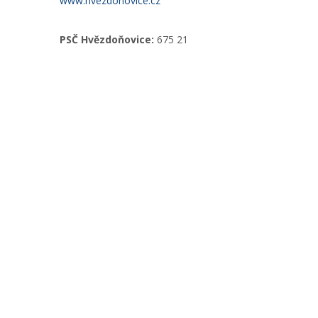
www.hvezdonovice.cz
PSČ Hvězdoňovice:
675 21