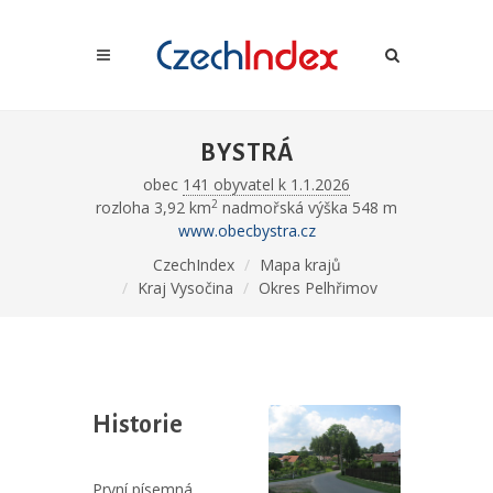
BYSTRÁ
obec
141 obyvatel k 1.1.2026
2
rozloha 3,92 km
nadmořská výška 548 m
www.obecbystra.cz
CzechIndex
Mapa krajů
Kraj Vysočina
Okres Pelhřimov
Historie
První písemná