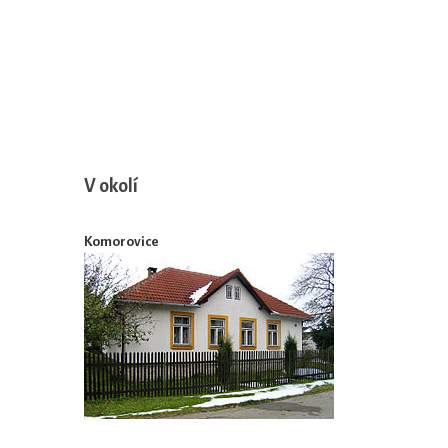
V okolí
Komorovice