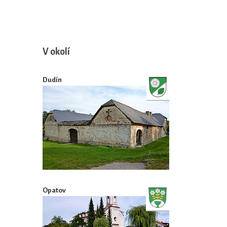
V okolí
Dudín
Opatov