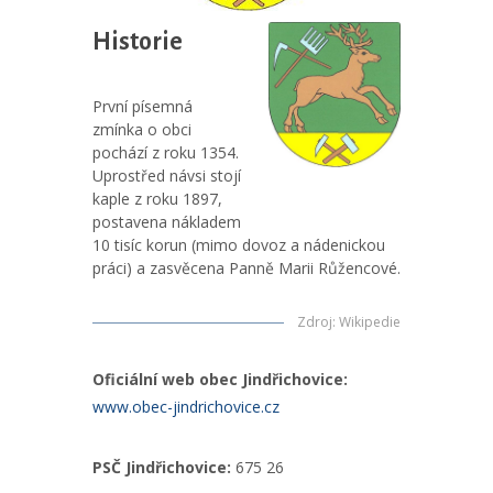
Historie
První písemná
zmínka o obci
pochází z roku 1354.
Uprostřed návsi stojí
kaple z roku 1897,
postavena nákladem
10 tisíc korun (mimo dovoz a nádenickou
práci) a zasvěcena Panně Marii Růžencové.
Zdroj
:
Wikipedie
Oficiální web obec Jindřichovice:
www.obec-jindrichovice.cz
PSČ Jindřichovice:
675 26