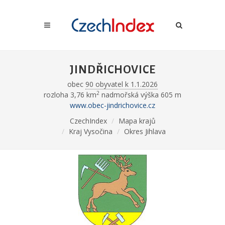
JINDŘICHOVICE
obec
90 obyvatel k 1.1.2026
2
rozloha 3,76 km
nadmořská výška 605 m
www.obec-jindrichovice.cz
CzechIndex
Mapa krajů
Kraj Vysočina
Okres Jihlava