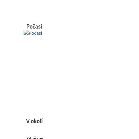
Počasí
V okolí
Zdeňkov