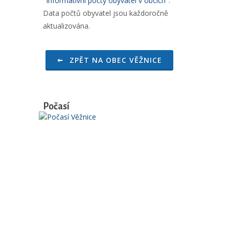
"
Informativní počty obyvatel v obcích
".
Data počtů obyvatel jsou každoročně
aktualizována.
ZPĚT NA OBEC VĚŽNICE
Počasí