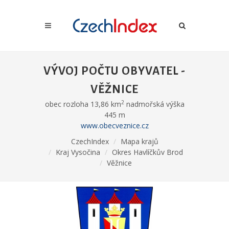
VÝVOJ POČTU OBYVATEL -
VĚŽNICE
2
obec rozloha 13,86 km
nadmořská výška
445 m
www.obecveznice.cz
CzechIndex
Mapa krajů
Kraj Vysočina
Okres Havlíčkův Brod
Věžnice