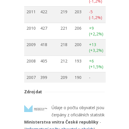
(-1,2%)
2011
422
219
203
-5
(-1,2%)
2010
427
221
206
+9
(+2,2%)
2009
418
218
200
+13
(+3,2%)
2008
405
212
193
+6
(+1,5%)
2007
399
209
190
-
Zdroj dat
Údaje o počtu obyvatel jsou
čerpány z oficiálních statistik
Ministerstva vnitra České republiky
-