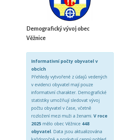
Demografický vývoj obec
Věžnice
Informativní počty obyvatel v
obcích
Přehledy vytvořené z údajů vedených
v evidenci obyvatel mají pouze
informativní charakter. Demografické
statistiky umožňují sledovat vývoj
počtu obyvatel v čase, včetně
rozložení mezi muži a ženami.
V roce
2025
mělo obec Věžnice
448
obyvatel
. Data jsou aktualizována
každoročně a poskytují cenný pohled