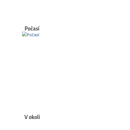
Počasí
V okolí