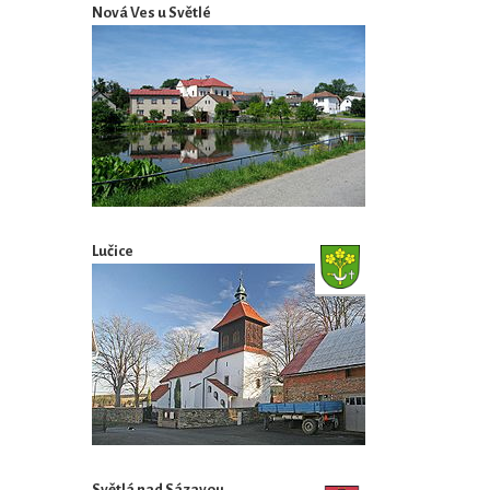
Nová Ves u Světlé
Lučice
Světlá nad Sázavou