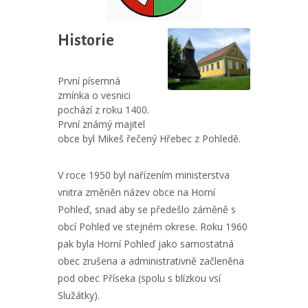
Historie
První písemná
zmínka o vesnici
pochází z roku 1400.
První známý majitel
obce byl Mikeš řečený Hřebec z Pohledě.
V roce 1950 byl nařízením ministerstva
vnitra změněn název obce na Horní
Pohleď, snad aby se předešlo záměně s
obcí Pohled ve stejném okrese. Roku 1960
pak byla Horní Pohleď jako samostatná
obec zrušena a administrativně začleněna
pod obec Příseka (spolu s blízkou vsí
Služátky).