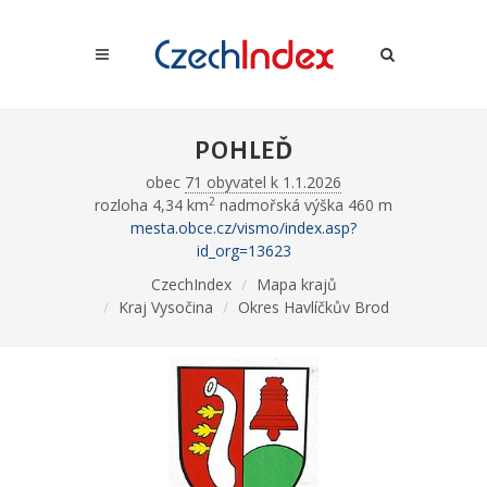
POHLEĎ
obec
71 obyvatel k 1.1.2026
2
rozloha 4,34 km
nadmořská výška 460 m
mesta.obce.cz/vismo/index.asp?
id_org=13623
CzechIndex
Mapa krajů
Kraj Vysočina
Okres Havlíčkův Brod