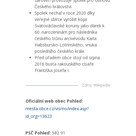
zároveň provozuje Spolek pro obnovu
Českého království.
Spolek nechal v roce 2020 díky
veřejné sbírce vyrobit kopii
Svatováclavské koruny jako dárek k
60. narozeninám pro následníka
českého trůnu arcivévodu Karla
Habsbursko-Lotrinského, vnuka
posledního českého krále.
Před úřadem obce stojí od srpna
2016 busta rakouského císaře
Františka Josefa I.
Zdroj
:
Wikipedie
Oficiální web obec Pohleď:
mesta.obce.cz/vismo/index.asp?
id_org=13623
PSČ Pohleď:
582 91