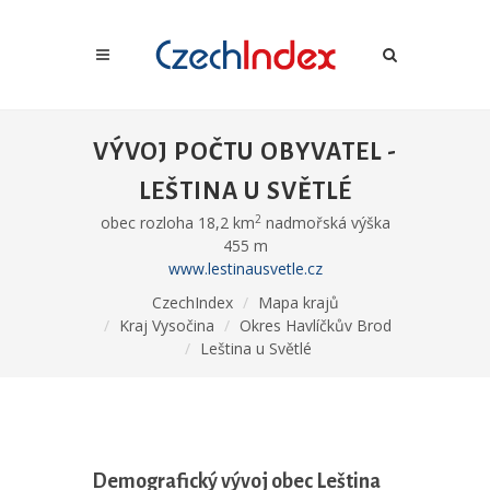
VÝVOJ POČTU OBYVATEL -
LEŠTINA U SVĚTLÉ
2
obec rozloha 18,2 km
nadmořská výška
455 m
www.lestinausvetle.cz
CzechIndex
Mapa krajů
Kraj Vysočina
Okres Havlíčkův Brod
Leština u Světlé
Demografický vývoj obec Leština