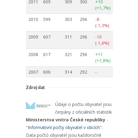
2011
609
309
300
+10
(+1,7%)
2010
599
303
296
-8
(-1,3%)
2009
607
311
296
-10
(-1,6%)
2008
617
321
296
+11
(+1,8%)
2007
606
314
292
-
Zdroj dat
Údaje o počtu obyvatel jsou
čerpány z oficiálních statistik
Ministerstva vnitra České republiky
-
"
Informativní počty obyvatel v obcích
".
Data počtů obyvatel jsou každoročně