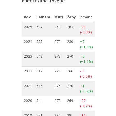
obec Leština u Světlé
Rok
Celkem
Muži
Ženy
Změna
2025
527
263
264
-28
(-5,0%)
2024
555
275
280
+7
(+1,3%)
2023
548
278
270
+6
(+1,1%)
2022
542
276
266
-3
(-0,6%)
2021
545
275
270
+1
(+0,2%)
2020
544
275
269
-27
(-4,7%)
2019
571
290
281
-14