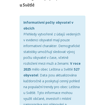
u Světlé
Informativní počty obyvatel v
obcích
Přehledy vytvořené z údajů vedených
v evidenci obyvatel mají pouze
informativní charakter. Demografické
statistiky umožňují sledovat vývoj
počtu obyvatel v čase, včetně
rozložení mezi muži a ženami.
V roce
2025
mělo obec Leština u Světlé
527
obyvatel
. Data jsou aktualizována
každoročně a poskytují cenný pohled
na populační trendy pro obec Leština
u Světlé. Tyto informace mohou
využít občané, investoři i místní
samospráva pro plánování a