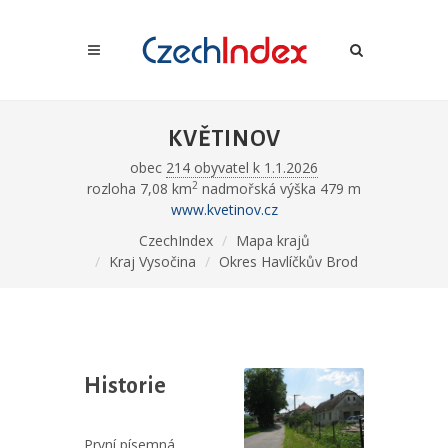
KVĚTINOV
obec
214 obyvatel k 1.1.2026
2
rozloha 7,08 km
nadmořská výška 479 m
www.kvetinov.cz
CzechIndex
Mapa krajů
Kraj Vysočina
Okres Havlíčkův Brod
Historie
První písemná