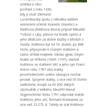
zmínka o obci
pochází z roku 1436,
kdy ji císař Zikmund
Lucemburský spolu s několika dalšími
vesnicemi včetně Kvasetic (Vasetic) a
Radňova (Radnova dvora) připsal Mikuláši
Trčkovi z Lípy, pánovi na hradě Lipnici a
jeho dědicům za dobré služby v bitvách s
Husity. Květinov byl od 16. století, po Bílé
Hoře, připojován k různým statkům a
často střídal majitele. Václav Ignác Deym
hrabě ze Stříteže (1669–1747), vlastnil
Květinov se statkem Věž a jeho syn Franz
Anton roku 1787 oba statky
prostřednictvím svého zástupce nechal
prodat. Spojené statky, z více než tří čtvrtin
zadlužené, koupil za 65 000 zlatých
obchodník z Velkého Meziříčí Wenzl
Segenschmid. Roku 1791 odprodal statek
Květinov jeho zeť, Bernard Krziwanek za
více než 23.275 zl. Tehdy se stal Květinov