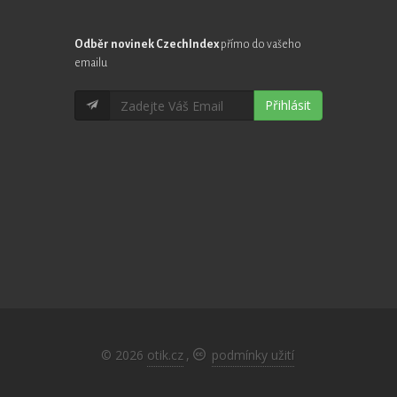
Odběr novinek CzechIndex
přímo do vašeho
emailu
Přihlásit
© 2026
otik.cz
,
podmínky užití