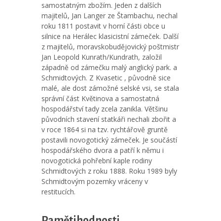
samostatným zbožím. Jeden z dalších
majitelů, Jan Langer ze Štambachu, nechal
roku 1811 postavit v horní části obce u
silnice na Herálec klasicistní zámeček. Další
z majitelů, moravskobudějovický poštmistr
Jan Leopold Kunrath/Kundrath, založil
západně od zámečku malý anglický park. a
Schmidtových. Z Kvasetic , původně sice
malé, ale dost zámožné selské vsi, se stala
správní část Květinova a samostatná
hospodářství tady zcela zanikla. Většinu
původních stavení statkáři nechali zbořit a
v roce 1864 si na tzv. rychtářově gruntě
postavili novogotický zámeček. Je součástí
hospodářského dvora a patří k němu i
novogotická pohřební kaple rodiny
Schmidtových z roku 1888. Roku 1989 byly
Schmidtovým pozemky vráceny v
restitucích.
Pamětihodnosti