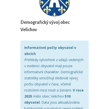
Demografický vývoj obec
Velichov
Informativní počty obyvatel v
obcích
Přehledy vytvořené z údajů vedených
v evidenci obyvatel mají pouze
informativní charakter. Demografické
statistiky umožňují sledovat vývoj
počtu obyvatel v čase, včetně
rozložení mezi muži a ženami.
V roce
2025
mělo obec Velichov
510
obyvatel
. Data jsou aktualizována
každoročně a poskytují cenný pohled