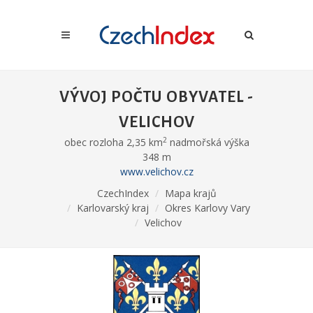
VÝVOJ POČTU OBYVATEL -
VELICHOV
2
obec rozloha 2,35 km
nadmořská výška
348 m
www.velichov.cz
CzechIndex
Mapa krajů
Karlovarský kraj
Okres Karlovy Vary
Velichov