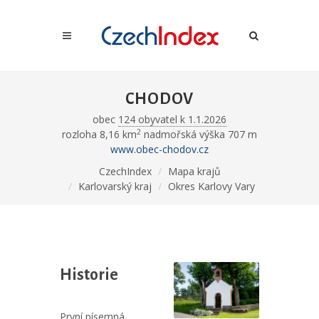
CHODOV
obec
124 obyvatel k 1.1.2026
2
rozloha 8,16 km
nadmořská výška 707 m
www.obec-chodov.cz
CzechIndex
Mapa krajů
Karlovarský kraj
Okres Karlovy Vary
Historie
První písemná