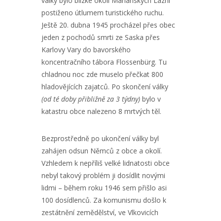
války bylo blízké okolí Mariánských Lázní
postiženo útlumem turistického ruchu.
Ještě 20. dubna 1945 procházel přes obec
jeden z pochodů smrti ze Saska přes
Karlovy Vary do bavorského
koncentračního tábora Flossenbürg. Tu
chladnou noc zde muselo přečkat 800
hladovějících zajatců. Po skončení války
(od té doby přibližně za 3 týdny)
bylo v
katastru obce nalezeno 8 mrtvých těl.
Bezprostředně po ukončení války byl
zahájen odsun Němců z obce a okolí.
Vzhledem k nepříliš velké lidnatosti obce
nebyl takový problém ji dosídlit novými
lidmi – během roku 1946 sem přišlo asi
100 dosídlenců. Za komunismu došlo k
zestátnění zemědělství, ve Vlkovicích