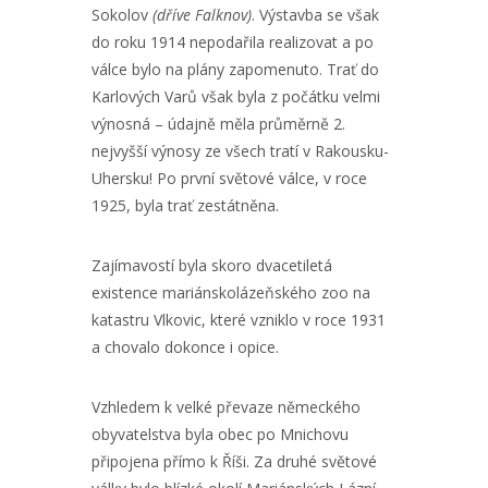
Sokolov
(dříve Falknov)
. Výstavba se však
do roku 1914 nepodařila realizovat a po
válce bylo na plány zapomenuto. Trať do
Karlových Varů však byla z počátku velmi
výnosná – údajně měla průměrně 2.
nejvyšší výnosy ze všech tratí v Rakousku-
Uhersku! Po první světové válce, v roce
1925, byla trať zestátněna.
Zajímavostí byla skoro dvacetiletá
existence mariánskolázeňského zoo na
katastru Vlkovic, které vzniklo v roce 1931
a chovalo dokonce i opice.
Vzhledem k velké převaze německého
obyvatelstva byla obec po Mnichovu
připojena přímo k Říši. Za druhé světové