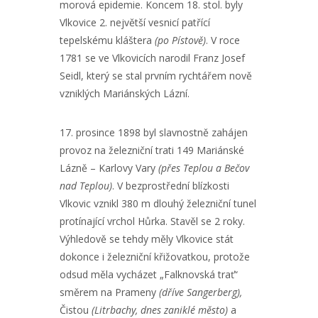
morová epidemie. Koncem 18. stol. byly
Vlkovice 2. největší vesnicí patřící
tepelskému kláštera
(po Pístově)
. V roce
1781 se ve Vlkovicích narodil Franz Josef
Seidl, který se stal prvním rychtářem nově
vzniklých Mariánských Lázní.
17. prosince 1898 byl slavnostně zahájen
provoz na železniční trati 149 Mariánské
Lázně – Karlovy Vary
(přes Teplou a Bečov
nad Teplou)
. V bezprostřední blízkosti
Vlkovic vznikl 380 m dlouhý železniční tunel
protínající vrchol Hůrka. Stavěl se 2 roky.
Výhledově se tehdy měly Vlkovice stát
dokonce i železniční křižovatkou, protože
odsud měla vycházet „Falknovská trať“
směrem na Prameny
(dříve Sangerberg),
Čistou
(Litrbachy, dnes zaniklé město)
a