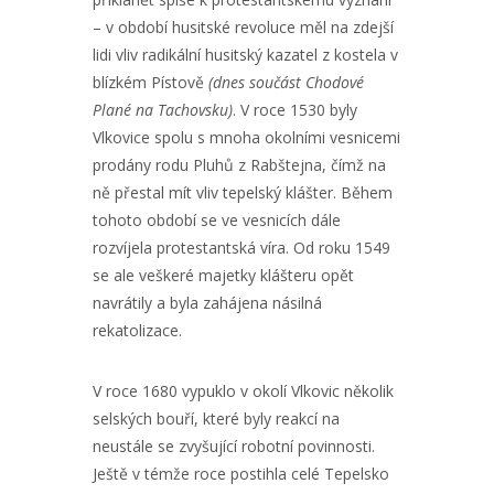
– v období husitské revoluce měl na zdejší
lidi vliv radikální husitský kazatel z kostela v
blízkém Pístově
(dnes součást Chodové
Plané na Tachovsku)
. V roce 1530 byly
Vlkovice spolu s mnoha okolními vesnicemi
prodány rodu Pluhů z Rabštejna, čímž na
ně přestal mít vliv tepelský klášter. Během
tohoto období se ve vesnicích dále
rozvíjela protestantská víra. Od roku 1549
se ale veškeré majetky klášteru opět
navrátily a byla zahájena násilná
rekatolizace.
V roce 1680 vypuklo v okolí Vlkovic několik
selských bouří, které byly reakcí na
neustále se zvyšující robotní povinnosti.
Ještě v témže roce postihla celé Tepelsko