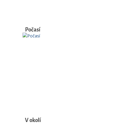
Počasí
V okolí