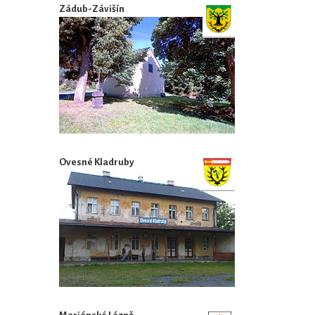
Zádub-Závišín
Ovesné Kladruby