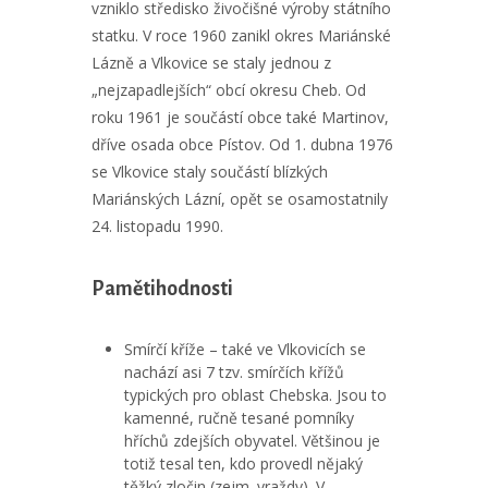
vzniklo středisko živočišné výroby státního
statku. V roce 1960 zanikl okres Mariánské
Lázně a Vlkovice se staly jednou z
„nejzapadlejších“ obcí okresu Cheb. Od
roku 1961 je součástí obce také Martinov,
dříve osada obce Pístov. Od 1. dubna 1976
se Vlkovice staly součástí blízkých
Mariánských Lázní, opět se osamostatnily
24. listopadu 1990.
Pamětihodnosti
Smírčí kříže – také ve Vlkovicích se
nachází asi 7 tzv. smírčích křížů
typických pro oblast Chebska. Jsou to
kamenné, ručně tesané pomníky
hříchů zdejších obyvatel. Většinou je
totiž tesal ten, kdo provedl nějaký
těžký zločin (zejm. vraždy). V