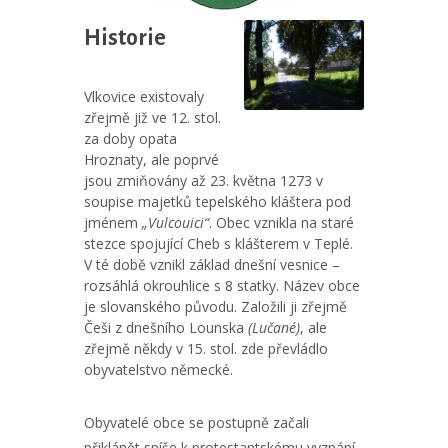
Historie
Vlkovice existovaly
zřejmě již ve 12. stol.
za doby opata
Hroznaty, ale poprvé
jsou zmiňovány až 23. května 1273 v
soupise majetků tepelského kláštera pod
jménem
„Vulcouici“
. Obec vznikla na staré
stezce spojující Cheb s klášterem v Teplé.
V té době vznikl základ dnešní vesnice –
rozsáhlá okrouhlice s 8 statky. Název obce
je slovanského původu. Založili ji zřejmě
Češi z dnešního Lounska
(Lučané)
, ale
zřejmě někdy v 15. stol. zde převládlo
obyvatelstvo německé.
Obyvatelé obce se postupně začali
přiklánět spíše k protestantskému vyznání