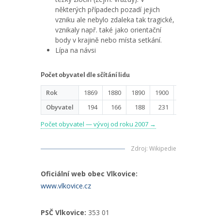
některých případech pozadí jejich
vzniku ale nebylo zdaleka tak tragické,
vznikaly např. také jako orientační
body v krajině nebo místa setkání.
Lípa na návsi
Počet obyvatel dle sčítání lidu
Rok
1869
1880
1890
1900
1910
1921
Obyvatel
194
166
188
231
204
233
Počet obyvatel — vývoj od roku 2007 →
Zdroj
:
Wikipedie
Oficiální web obec Vlkovice:
www.vlkovice.cz
PSČ Vlkovice:
353 01