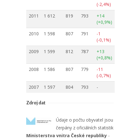
(-2,4%)
2011
1 612
819
793
+14
(+0,9%)
2010
1 598
807
791
-1
(-0,1%)
2009
1 599
812
787
+13
(+0,8%)
2008
1 586
807
779
-11
(-0,7%)
2007
1 597
804
793
-
Zdroj dat
Údaje o počtu obyvatel jsou
čerpány z oficiálních statistik
Ministerstva vnitra České republiky
-