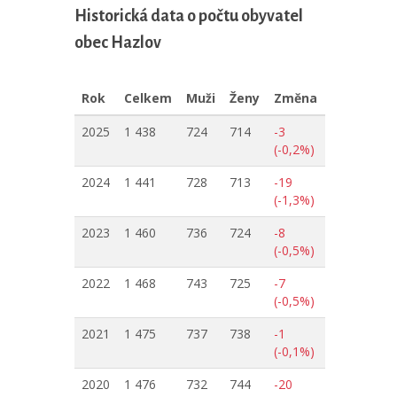
Historická data o počtu obyvatel
obec Hazlov
Rok
Celkem
Muži
Ženy
Změna
2025
1 438
724
714
-3
(-0,2%)
2024
1 441
728
713
-19
(-1,3%)
2023
1 460
736
724
-8
(-0,5%)
2022
1 468
743
725
-7
(-0,5%)
2021
1 475
737
738
-1
(-0,1%)
2020
1 476
732
744
-20